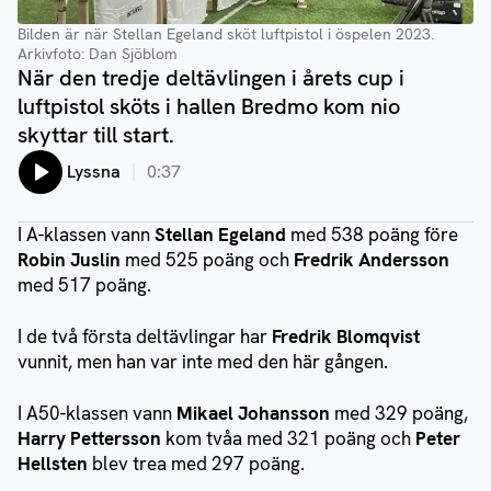
Bilden är när Stellan Egeland sköt luftpistol i öspelen 2023
.
Arkivfoto: Dan Sjöblom
När den tredje deltävlingen i årets cup i
luftpistol sköts i hallen Bredmo kom nio
skyttar till start.
Lyssna
0:37
I A-klassen vann
Stellan Egeland
med 538 poäng före
Robin Juslin
med 525 poäng och
Fredrik Andersson
med 517 poäng.
I de två första deltävlingar har
Fredrik Blomqvist
vunnit, men han var inte med den här gången.
I A50-klassen vann
Mikael Johansson
med 329 poäng,
Harry Pettersson
kom tvåa med 321 poäng och
Peter
Hellsten
blev trea med 297 poäng.