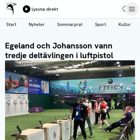
Ålands Radio & TV
Lyssna direkt
Hoppa
Sök
Öpp
till
Start
Nyheter
Sommarprat
Sport
Kultur
huvudinnehåll
Egeland och Johansson vann
tredje deltävlingen i luftpistol