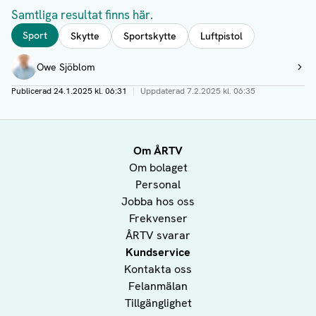
Samtliga resultat finns här.
Taggar
Sport
Skytte
Sportskytte
Luftpistol
Författare
Owe Sjöblom
Visa profil
Publicerad
24.1.2025 kl. 06:31
|
Uppdaterad
7.2.2025 kl. 06:35
Om ÅRTV
Om bolaget
Personal
Jobba hos oss
Frekvenser
ÅRTV svarar
Kundservice
Kontakta oss
Felanmälan
Tillgänglighet