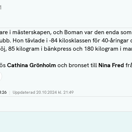
1
yftare i mästerskapen, och Boman var den enda so
ubb. Hon tävlade i -84 kilosklassen för 40-åringar
öj, 85 kilogram i bänkpress och 180 kilogram i ma
gös
Cathina Grönholm
och bronset till
Nina Fred
fr
3:26
|
Uppdaterad
20.10.2024 kl. 21:49