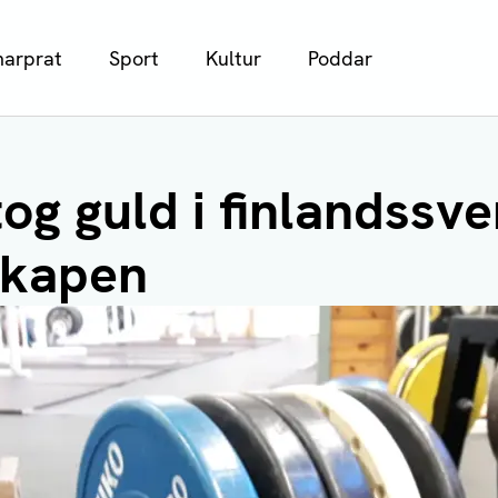
arprat
Sport
Kultur
Poddar
og guld i finlandssv
skapen