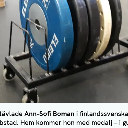
 tävlade
Ann-Sofi Boman
i finlandssvensk
kobstad. Hem kommer hon med medalj – i gu