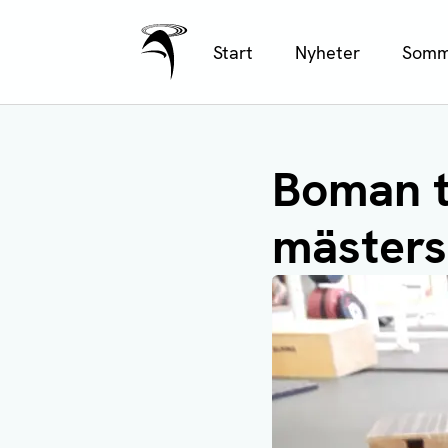
Ålands Radio & TV
Hoppa
Start
Nyheter
Somm
till
huvudinnehåll
Boman t
mäster