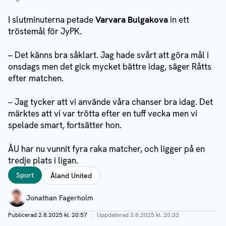
I slutminuterna petade
Varvara Bulgakova
in ett
tröstemål för JyPK.
– Det känns bra såklart. Jag hade svårt att göra mål i
onsdags men det gick mycket bättre idag, säger Råtts
efter matchen.
– Jag tycker att vi använde våra chanser bra idag. Det
märktes att vi var trötta efter en tuff vecka men vi
spelade smart, fortsätter hon.
ÅU har nu vunnit fyra raka matcher, och ligger på en
tredje plats i ligan.
Taggar
Sport
Åland United
Författare
Jonathan Fagerholm
Publicerad
2.8.2025 kl. 20:57
|
Uppdaterad
3.8.2025 kl. 20:32