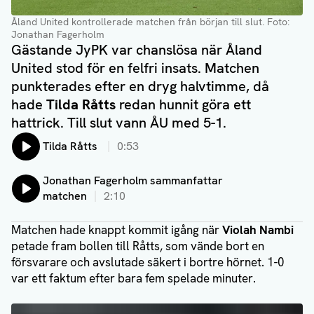
Åland United kontrollerade matchen från början till slut.
Foto:
Jonathan Fagerholm
Gästande JyPK var chanslösa när Åland
United stod för en felfri insats. Matchen
punkterades efter en dryg halvtimme, då
hade
Tilda Råtts
redan hunnit göra ett
hattrick. Till slut vann ÅU med 5-1.
Lyssna på:
Tilda Råtts
0:53
Lyssna på:
Jonathan Fagerholm sammanfattar
matchen
2:10
Matchen hade knappt kommit igång när
Violah Nambi
petade fram bollen till Råtts, som vände bort en
försvarare och avslutade säkert i bortre hörnet. 1-0
var ett faktum efter bara fem spelade minuter.