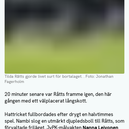
Tilda Råtts gjorde livet surt för bortalaget.
. Foto: Jonathan
Fagerholm
20 minuter senare var Råtts framme igen, den här
gången med ett välplacerat långskott.
Hattricket fullbordades efter drygt en halvtimmes
spel. Nambi slog en utmärkt djupledsboll till Råtts, som
förvaltade friläget. JyPK-målvakten
Nanna Leivonen