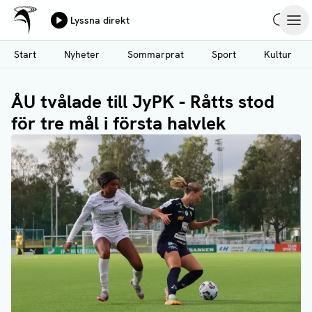
Ålands Radio & TV
Lyssna direkt
Hoppa
Sök
Öpp
till
Start
Nyheter
Sommarprat
Sport
Kultur
huvudinnehåll
ÅU tvålade till JyPK - Råtts stod
för tre mål i första halvlek