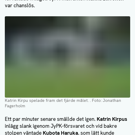
var chanslös.
Katrin Kirpu spelade fram det fjärde målet.
. Foto: Jonathan
Fagerholm
Ett par minuter senare smällde det igen.
Katrin Kirpus
inlägg slank igenom JyPK-försvaret och vid bakre
stolpen väntade
Kubota Haruka
, som lätt kunde