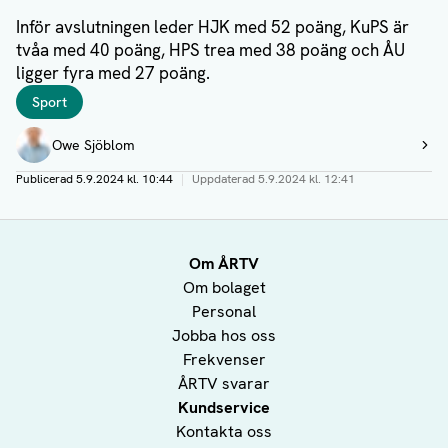
Inför avslutningen leder HJK med 52 poäng, KuPS är
tvåa med 40 poäng, HPS trea med 38 poäng och ÅU
ligger fyra med 27 poäng.
Taggar
Sport
Författare
Owe Sjöblom
Visa profil
Publicerad
5.9.2024 kl. 10:44
|
Uppdaterad
5.9.2024 kl. 12:41
Om ÅRTV
Om bolaget
Personal
Jobba hos oss
Frekvenser
ÅRTV svarar
Kundservice
Kontakta oss