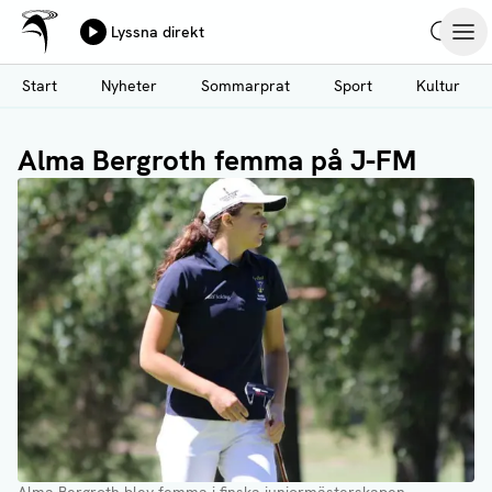
Ålands Radio & TV
Lyssna direkt
Hoppa
Sök
Öpp
till
Start
Nyheter
Sommarprat
Sport
Kultur
huvudinnehåll
Alma Bergroth femma på J-FM