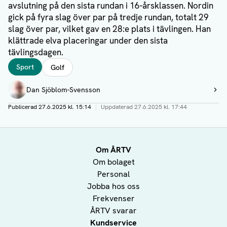
avslutning på den sista rundan i 16-årsklassen. Nordin
gick på fyra slag över par på tredje rundan, totalt 29
slag över par, vilket gav en 28:e plats i tävlingen. Han
klättrade elva placeringar under den sista
tävlingsdagen.
Taggar
Sport
Golf
Författare
Dan Sjöblom-Svensson
Visa profil
Publicerad
27.6.2025 kl. 15:14
|
Uppdaterad
27.6.2025 kl. 17:44
Om ÅRTV
Om bolaget
Personal
Jobba hos oss
Frekvenser
ÅRTV svarar
Kundservice