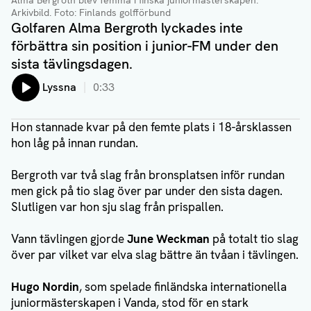
Alma Bergroth blev femma i finska juniormästerskapen.
Arkivbild. Foto: Finlands golfförbund
Golfaren Alma Bergroth lyckades inte
förbättra sin position i junior-FM under den
sista tävlingsdagen.
Lyssna
0:33
Hon stannade kvar på den femte plats i 18-årsklassen
hon låg på innan rundan.
Bergroth var två slag från bronsplatsen inför rundan
men gick på tio slag över par under den sista dagen.
Slutligen var hon sju slag från prispallen.
Vann tävlingen gjorde
June Weckman
på totalt tio slag
över par vilket var elva slag bättre än tvåan i tävlingen.
Hugo Nordin
, som spelade finländska internationella
juniormästerskapen i Vanda, stod för en stark