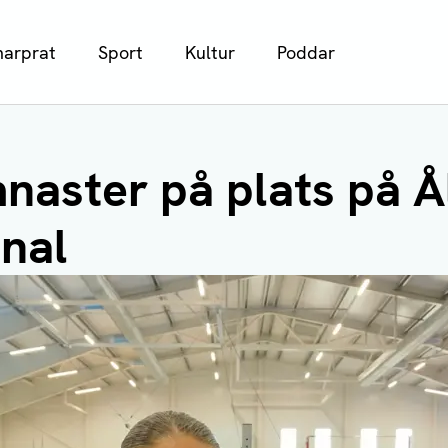
arprat
Sport
Kultur
Poddar
naster på plats på Å
onal