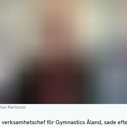
smus Karlsson
r verksamhetschef för Gymnastics Åland, sade eft