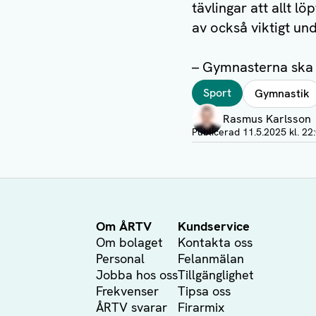
tävlingar att allt l
av också viktigt und
– Gymnasterna ska 
Taggar
Sport
Gymnastik
Författare
Rasmus Karlsson
Visa profil
Publicerad
11.5.2025 kl. 22
Om ÅRTV
Kundservice
Om bolaget
Kontakta oss
Personal
Felanmälan
Jobba hos oss
Tillgänglighet
Frekvenser
Tipsa oss
ÅRTV svarar
Firarmix