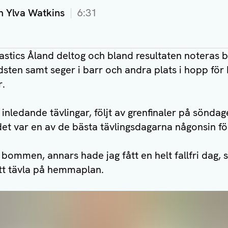
ch Ylva Watkins
6:31
astics Åland deltog och bland resultaten noteras 
sten samt seger i barr och andra plats i hopp för E
r.
inledande tävlingar, följt av grenfinaler på söndag
 det var en av de bästa tävlingsdagarna någonsin f
på bommen, annars hade jag fått en helt fallfri dag,
att tävla på hemmaplan.