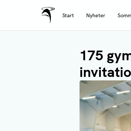
Ålands Radio & TV
Hoppa
Start
Nyheter
Somm
till
huvudinnehåll
175 gym
invitati