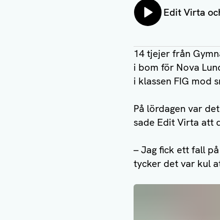
Lyssna på:
Edit Virta o
14 tjejer från Gymn
i bom för Nova Lund
i klassen FIG mod s
På lördagen var det 
sade Edit Virta att
– Jag fick ett fall 
tycker det var kul 