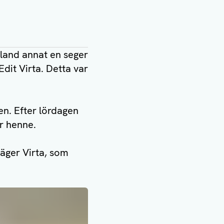
bland annat en seger
dit Virta. Detta var
en. Efter lördagen
ör henne.
 säger Virta, som