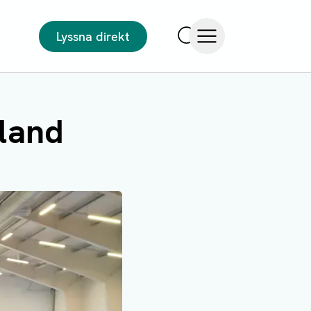
Lyssna direkt
Sök
Öppna meny
land