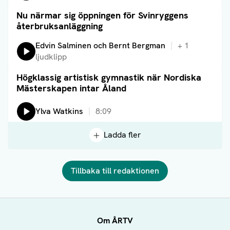
Nu närmar sig öppningen för Svinryggens
Läs artikel
återbruksanläggning
Lyssna på:
Edvin Salminen och Bernt Bergman
+
1
ljudklipp
Högklassig artistisk gymnastik när Nordiska
Läs artikel
Mästerskapen intar Åland
Lyssna på:
Ylva Watkins
8:09
Ladda fler
Tillbaka till redaktionen
Om ÅRTV