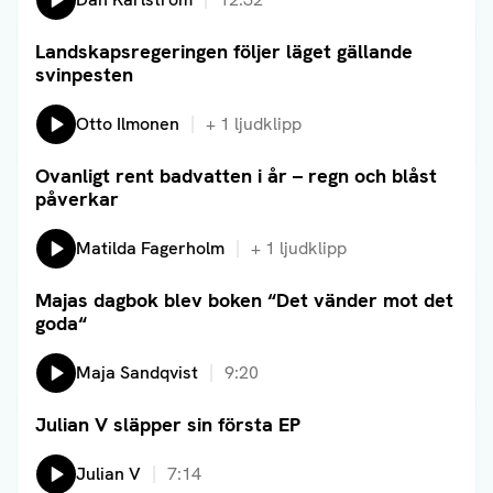
Landskapsregeringen följer läget gällande
Läs artikel
svinpesten
Lyssna på:
Otto Ilmonen
+
1
ljudklipp
Ovanligt rent badvatten i år – regn och blåst
Läs artikel
påverkar
Lyssna på:
Matilda Fagerholm
+
1
ljudklipp
Majas dagbok blev boken “Det vänder mot det
Läs artikel
goda“
Lyssna på:
Maja Sandqvist
9:20
Julian V släpper sin första EP
Läs artikel
Lyssna på:
Julian V
7:14