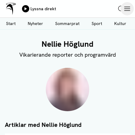
Ålands Radio & TV
Lyssna direkt
Hoppa
Sök
Öpp
till
Start
Nyheter
Sommarprat
Sport
Kultur
huvudinnehåll
Nellie Höglund
Vikarierande reporter och programvärd
Artiklar med
Nellie Höglund