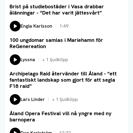
Brist på studiebostäder i Vasa drabbar
Läs artikel
ålänningar - “Det har varit jättesvårt”
Lyssna på:
Engla Karlsson
1:49
100 ungdomar samlas i Mariehamn för
Läs artikel
ReGenereation
Lyssna
+
1
ljudklipp
Archipelago Raid återvänder till Åland - “ett
Läs artikel
fantastiskt landskap som gjort för att segla
F18 raid”
Lyssna på:
Lars Linder
+
1
ljudklipp
Åland Opera Festival vill nå yngre med ny
Läs artikel
barnopera
Lyssna på:
Dan Karlström
12:32