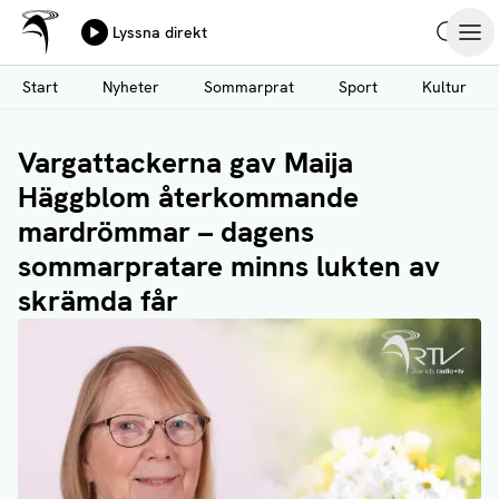
Ålands Radio & TV
Lyssna direkt
Hoppa
Sök
Öpp
till
Start
Nyheter
Sommarprat
Sport
Kultur
huvudinnehåll
Vargattackerna gav Maija
Häggblom återkommande
mardrömmar – dagens
sommarpratare minns lukten av
skrämda får