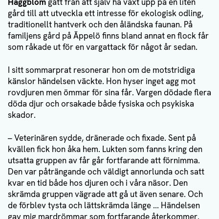
Häggblom
gått från att själv ha växt upp på en liten
gård till att utveckla ett intresse för ekologisk odling,
traditionellt hantverk och den åländska faunan. På
familjens gård på Äppelö finns bland annat en flock får
som råkade ut för en vargattack för något år sedan.
I sitt sommarprat resonerar hon om de motstridiga
känslor händelsen väckte. Hon hyser inget agg mot
rovdjuren men ömmar för sina får. Vargen dödade flera
döda djur och orsakade både fysiska och psykiska
skador.
– Veterinären sydde, dränerade och fixade. Sent på
kvällen fick hon åka hem. Lukten som fanns kring den
utsatta gruppen av får går fortfarande att förnimma.
Den var påträngande och väldigt annorlunda och satt
kvar en tid både hos djuren och i våra näsor. Den
skrämda gruppen vägrade att gå ut även senare. Och
de förblev tysta och lättskrämda länge ... Händelsen
gav mig mardrömmar som fortfarande återkommer.