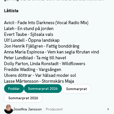
Låtlista
Avicii - Fade Into Darkness (Vocal Radio Mix)
Laleh - En stund på jorden
Evert Taube - Sjösala vals
Ulf Lundell - Öppna landskap
Jon Henrik Fjällgren - Fattig bonddräng
Anna Maria Espinosa - Vem kan segla förutan vind
Peter Lundblad - Ta mig till havet
Dolly Parton, Linda Ronstadt - Wildflowers
Freddie Wadling - Vargsången
Ulvens döttrar - Var hälsad moder sol
Lasse Mårtensson - Stormskärs Maja
Taggar
Poddar
Sommarprat 2026
Sommarprat
Sommarprat 2026
Författare
Josefina Jansson
Producent
Visa profil