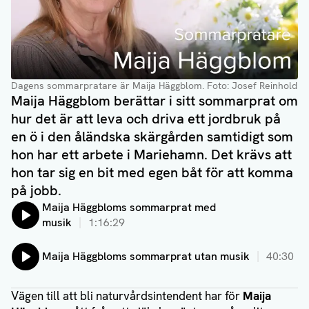
Dagens sommarpratare är Maija Häggblom
. Foto: Josef Reinhold
Maija Häggblom berättar i sitt sommarprat om
hur det är att leva och driva ett jordbruk på
en ö i den åländska skärgården samtidigt som
hon har ett arbete i Mariehamn. Det krävs att
hon tar sig en bit med egen båt för att komma
på jobb.
Lyssna på:
Maija Häggbloms sommarprat med
musik
1:16:29
Lyssna på:
Maija Häggbloms sommarprat utan musik
40:30
Vägen till att bli naturvårdsintendent har för
Maija