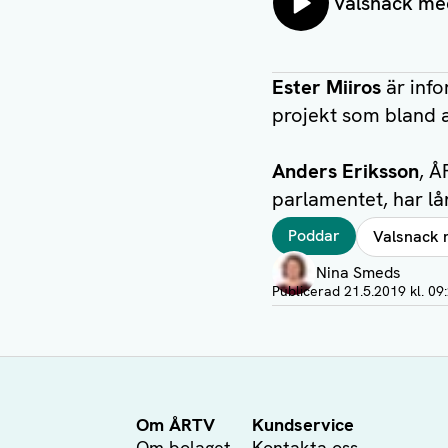
Lyssna på:
Valsnack med
Ester Miiros
är info
projekt som bland a
Anders Eriksson
, Å
parlamentet, har lå
Taggar
Poddar
Valsnack
Författare
Nina Smeds
Publicerad
21.5.2019 kl. 09
Om ÅRTV
Kundservice
Om bolaget
Kontakta oss