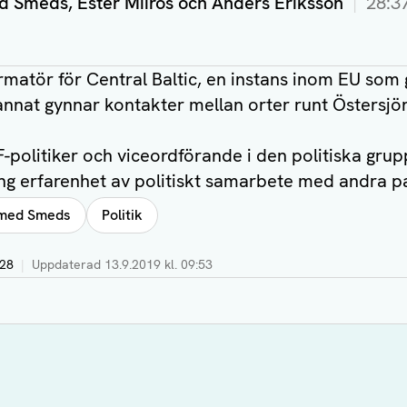
 Smeds, Ester Miiros och Anders Eriksson
28:3
rmatör för Central Baltic, en instans inom EU som g
nnat gynnar kontakter mellan orter runt Östersjö
F-politiker och viceordförande i den politiska gru
ng erfarenhet av politiskt samarbete med andra p
 med Smeds
Politik
:28
|
Uppdaterad
13.9.2019 kl. 09:53