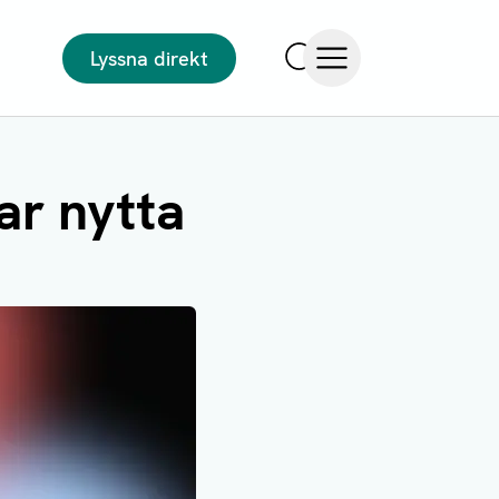
Lyssna direkt
Sök
Öppna meny
r nytta