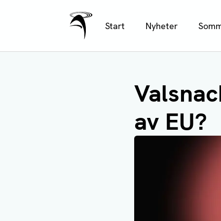
Ålands Radio & TV
Hoppa
Start
Nyheter
Somm
till
huvudinnehåll
Valsnac
av EU?