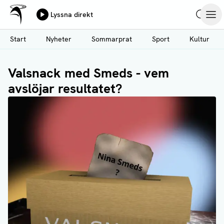
Ålands Radio & TV
Lyssna direkt
Hoppa
Sök
Öpp
till
Start
Nyheter
Sommarprat
Sport
Kultur
huvudinnehåll
Valsnack med Smeds - vem
avslöjar resultatet?