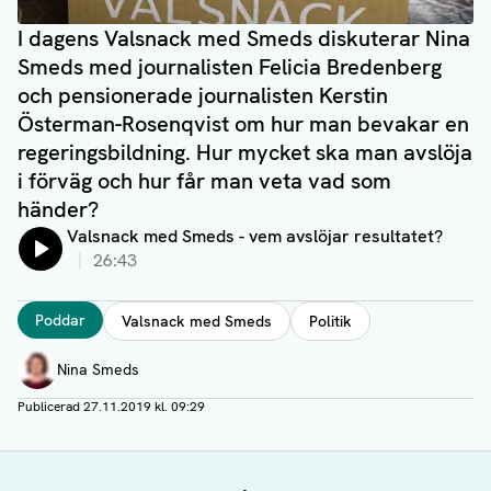
I dagens Valsnack med Smeds diskuterar Nina
Smeds med journalisten Felicia Bredenberg
och pensionerade journalisten Kerstin
Österman-Rosenqvist om hur man bevakar en
regeringsbildning. Hur mycket ska man avslöja
i förväg och hur får man veta vad som
händer?
Lyssna på:
Valsnack med Smeds - vem avslöjar resultatet?
26:43
Taggar
Poddar
Valsnack med Smeds
Politik
Författare
Nina Smeds
Publicerad
27.11.2019 kl. 09:29