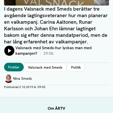
I dagens Valsnack med Smeds berättar tre
avgående lagtingsveteraner hur man planerar
en valkampanj. Carina Aaltonen, Runar
Karlsson och Johan Ehn lämnar lagtinget
bakom sig efter denna mandatperiod, men de
har lång erfarenhet av valkampanjer.
Lyssna på:
Valsnack med Smeds-hur lyckas man med
kampanjen?
29:56
Taggar
Poddar
Valsnack med Smeds
Politik
Författare
Nina Smeds
Publicerad
2.10.2019 kl. 09:00
Om ÅRTV