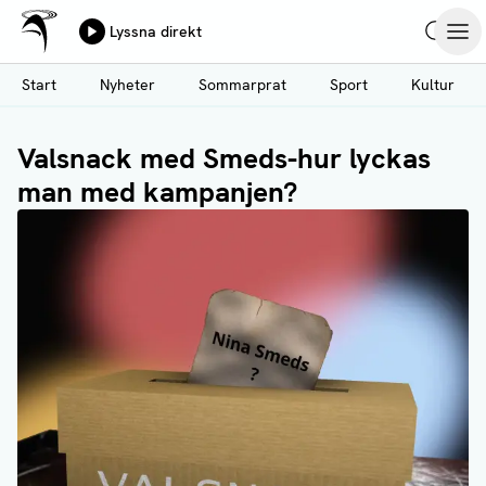
Ålands Radio & TV
Lyssna direkt
Hoppa
Sök
Öpp
till
Start
Nyheter
Sommarprat
Sport
Kultur
huvudinnehåll
Valsnack med Smeds-hur lyckas
man med kampanjen?