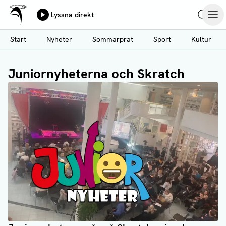
Ålands Radio & TV
Lyssna direkt
Hoppa
Sök
Öpp
till
Start
Nyheter
Sommarprat
Sport
Kultur
huvudinnehåll
Juniornyheterna och Skratch