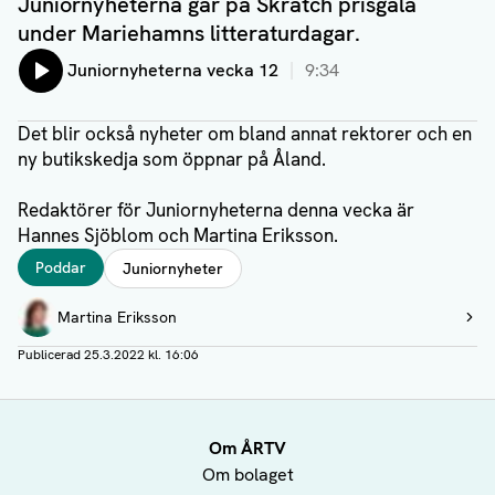
Juniornyheterna går på Skratch prisgala
under Mariehamns litteraturdagar.
Lyssna på:
Juniornyheterna vecka 12
9:34
Det blir också nyheter om bland annat rektorer och en
ny butikskedja som öppnar på Åland.
Redaktörer för Juniornyheterna denna vecka är
Hannes Sjöblom och Martina Eriksson.
Taggar
Poddar
Juniornyheter
Författare
Martina Eriksson
Visa profil
Publicerad
25.3.2022 kl. 16:06
Om ÅRTV
Om bolaget