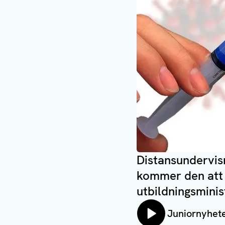
Distansundervisn
kommer den att 
utbildningsminis
Lyssna på:
Juniornyhet