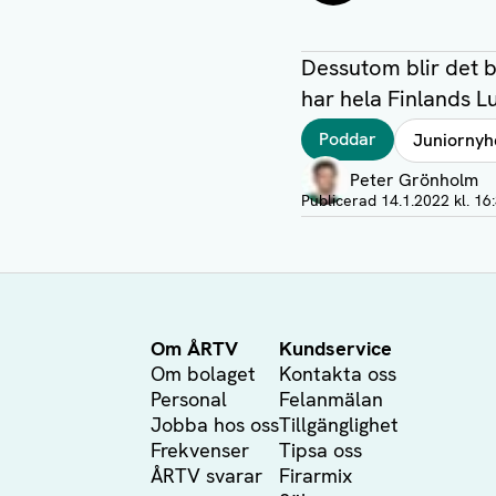
Dessutom blir det bo
har hela Finlands L
Taggar
Poddar
Juniornyh
Författare
Peter Grönholm
Visa profil
Publicerad
14.1.2022 kl. 16
Om ÅRTV
Kundservice
Om bolaget
Kontakta oss
Personal
Felanmälan
Jobba hos oss
Tillgänglighet
Frekvenser
Tipsa oss
ÅRTV svarar
Firarmix