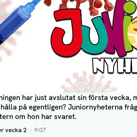
ingen har just avslutat sin första vecka, 
hålla på egentligen? Juniornyheterna frå
tern om hon har svaret.
er vecka 2
9:07