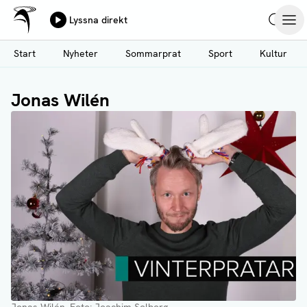
Ålands Radio & TV
Lyssna direkt
Hoppa
Sök
Öpp
till
Start
Nyheter
Sommarprat
Sport
Kultur
huvudinnehåll
Jonas Wilén