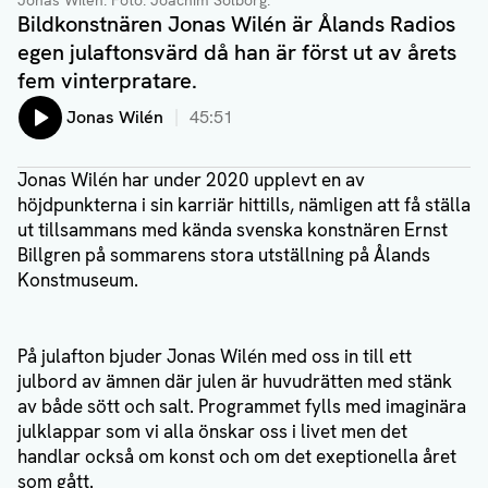
Jonas Wilén. Foto: Joachim Solborg.
Bildkonstnären Jonas Wilén är Ålands Radios
egen julaftonsvärd då han är först ut av årets
fem vinterpratare.
Lyssna på:
Jonas Wilén
45:51
Jonas Wilén har under 2020 upplevt en av
höjdpunkterna i sin karriär hittills, nämligen att få ställa
ut tillsammans med kända svenska konstnären Ernst
Billgren på sommarens stora utställning på Ålands
Konstmuseum.
På julafton bjuder Jonas Wilén med oss in till ett
julbord av ämnen där julen är huvudrätten med stänk
av både sött och salt. Programmet fylls med imaginära
julklappar som vi alla önskar oss i livet men det
handlar också om konst och om det exeptionella året
som gått.