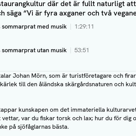
staurangkultur där det är fullt naturligt att
h säga “Vi är fyra axganer och två vegane
s sommarprat med musik
1:29:11
 sommarprat utan musik
53:51
talar Johan Mörn, som är turistföretagare och firar
 kärlek till den åländska skärgårdsnaturen och kul
vi tappar kunskapen om det immateriella kulturarvet
 vettar, var du fiskar torsk och lax; hur du för dig o
ke på sjöfåglarnas bästa.