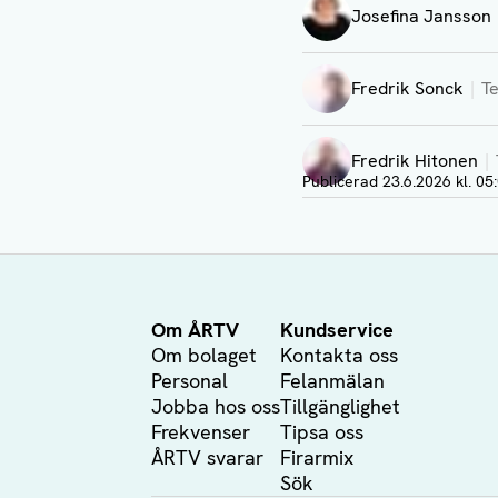
Josefina Jansson
Visa profil
Fredrik Sonck
Te
Visa profil
Fredrik Hitonen
Visa profil
Publicerad
23.6.2026 kl. 05
Om ÅRTV
Kundservice
Om bolaget
Kontakta oss
Personal
Felanmälan
Jobba hos oss
Tillgänglighet
Frekvenser
Tipsa oss
ÅRTV svarar
Firarmix
Sök