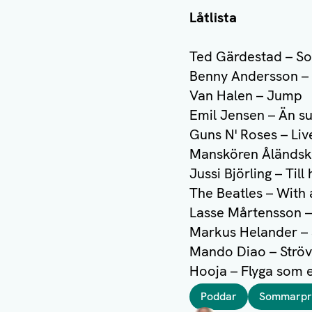
Låtlista
Ted Gärdestad – Sol
Benny Andersson – 
Van Halen – Jump
Emil Jensen – Än s
Guns N' Roses – Liv
Manskören Åländska
Jussi Björling – Till
The Beatles – With a
Lasse Mårtensson –
Markus Helander –
Mando Diao – Strö
Hooja – Flyga som e
Taggar
Poddar
Sommarpr
Författare