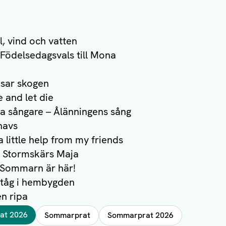
, vind och vatten
Födelsedagsvals till Mona
usar skogen
e and let die
 sångare – Ålänningens sång
 havs
 little help from my friends
 Stormskärs Maja
 Sommarn är här!
vtåg i hembygden
n ripa
at 2026
Sommarprat
Sommarprat 2026