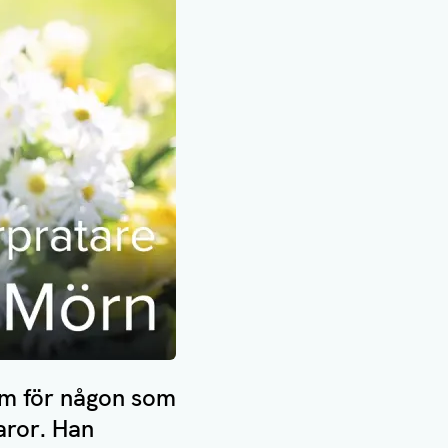
rm för någon som
aror. Han