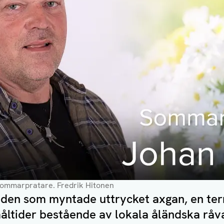
sommarpratare.
Fredrik Hitonen
den som myntade uttrycket axgan, en te
måltider bestående av lokala åländska råv