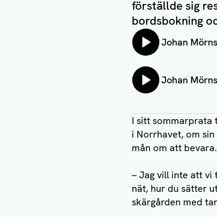
förställde sig re
bordsbokning oc
Lyssna på:
Johan Mörn
Lyssna på:
Johan Mörns
I sitt sommarprata 
i Norrhavet, om sin
mån om att bevara.
– Jag vill inte att 
nät, hur du sätter ut
skärgården med tan