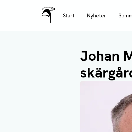
Ålands Radio & TV
Hoppa
Start
Nyheter
Somm
till
huvudinnehåll
Johan M
skärgår