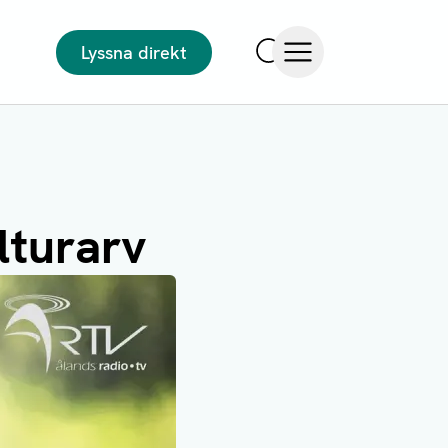
Lyssna direkt
Sök
Öppna meny
lturarv