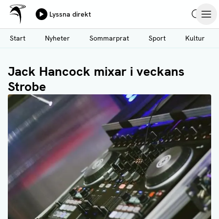
Ålands Radio & TV
Lyssna direkt
Hoppa
Sök
Öpp
till
Start
Nyheter
Sommarprat
Sport
Kultur
huvudinnehåll
Jack Hancock mixar i veckans
Strobe