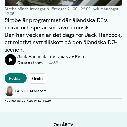
Strobe sänds fredagar & lördagar 21.00 - 22.00, och måndagar
12.05.
Strobe är programmet där åländska DJ:s
mixar och spelar sin favoritmusik.
Den här veckan är det dags för Jack Hancock,
ett relativt nytt tillskott på den åländska DJ-
scenen.
Lyssna på:
Jack Hancock intervjuas av Felix
Quarnström
4:33
Taggar
Poddar
Strobe
Författare
Felix Quarnström
Publicerad
26.7.2019 kl. 15:25
Om ÅRTV