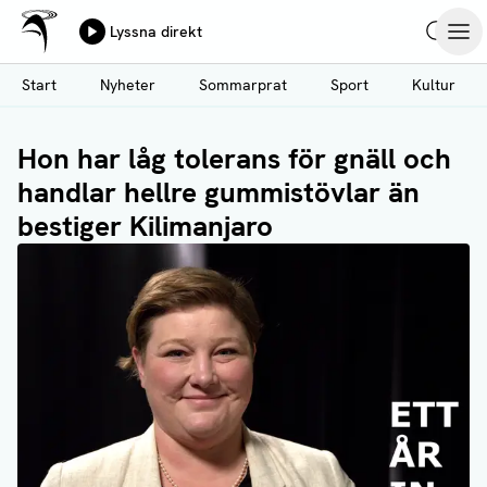
Ålands Radio & TV
Lyssna direkt
Hoppa
Sök
Öpp
till
Start
Nyheter
Sommarprat
Sport
Kultur
huvudinnehåll
Hon har låg tolerans för gnäll och
handlar hellre gummistövlar än
bestiger Kilimanjaro