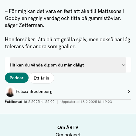
– För mig kan det vara en fest att åka till Mattssons i
Godby en regnig vardag och titta på gummistövlar,
säger Zetterman.
Hon försöker låta bli att gnälla själv, men också har låg
tolerans för andra som gnäller.
Hit kan du vända dig om du mår dåligt
Taggar
Poddar
Ett år in
Författare
Felicia Bredenberg
Visa profil
Publicerad
16.2.2025 kl. 22:00
|
Uppdaterad
18.2.2025 kl. 19:23
Om ÅRTV
Om bolaget