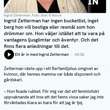
Ingrid Zetterman
. Foto: Axel Eriksson
Ingrid Zetterman har ingen bucketlist, inget
berg hon vill bestiga eller resmål som hon
drömmer om. Hon väljer istället att ta vara på
vardagens ljusglimtar och äventyr. Och det
finns flera anledningar till det.
Lyssna på:
Ett år in med Ingrid Zetterman
43:26
Zetterman växte upp i ett flerfamiljshus omgivet av
kvinnor, där hennes mamma var både disponent och
gårdskarl.
– Hon fixade rubbet. För mig var det ett feministiskt
uppvaknande att inse att det fanns vissa saker jag
inte
förväntades klara av bara för att jag är tjej.