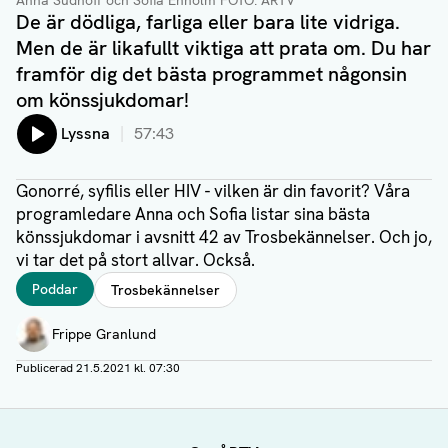
Anna Südhoff och Sofia Enholm FOTO: ÅRTV
De är dödliga, farliga eller bara lite vidriga.
Men de är likafullt viktiga att prata om. Du har
framför dig det bästa programmet någonsin
om könssjukdomar!
Lyssna
57:43
Gonorré, syfilis eller HIV - vilken är din favorit? Våra
programledare Anna och Sofia listar sina bästa
könssjukdomar i avsnitt 42 av Trosbekännelser. Och jo,
vi tar det på stort allvar. Också.
Taggar
Poddar
Trosbekännelser
Författare
Frippe Granlund
Publicerad
21.5.2021 kl. 07:30