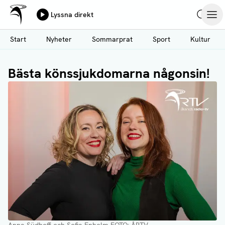
Ålands Radio & TV
Lyssna direkt
Hoppa
Sök
Öpp
till
Start
Nyheter
Sommarprat
Sport
Kultur
huvudinnehåll
Bästa könssjukdomarna någonsin!