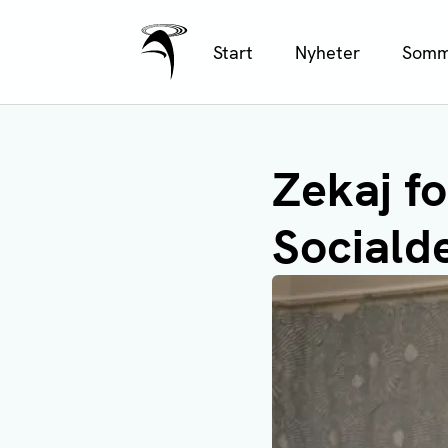
Ålands Radio & TV
Hoppa
Start
Nyheter
Somm
till
huvudinnehåll
Zekaj fo
Sociald