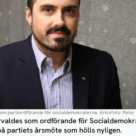
som partiordförande för socialdemokraterna.
Arkivfoto: Pete
rvaldes som ordförande för Socialdemokr
å partiets årsmöte som hölls nyligen.