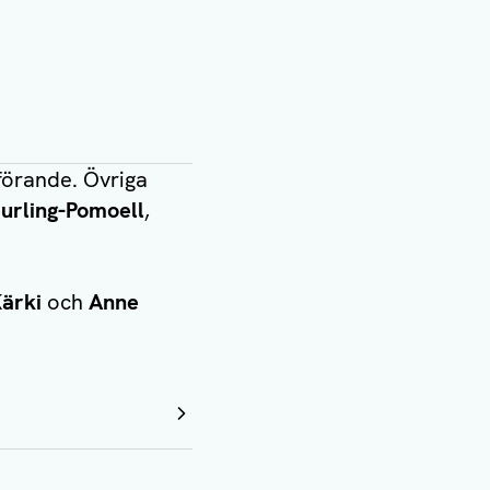
förande. Övriga
urling-Pomoell
,
Kärki
och
Anne