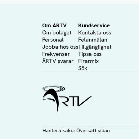
Om ÅRTV
Kundservice
Om bolaget
Kontakta oss
Personal
Felanmälan
Jobba hos oss
Tillgänglighet
Frekvenser
Tipsa oss
ÅRTV svarar
Firarmix
Sök
Ålands Radio & TV
Hantera kakor
Översätt sidan