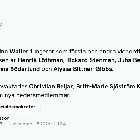
7
ino Waller
fungerar som första och andra viceord
sen är
Henrik Löthman
,
Rickard Stenman
,
Juha Be
nna Söderlund
och
Alyssa Bittner-Gibbs
.
pvaktades
Christian Beijar
,
Britt-Marie Sjöström 
 nya hedersmedlemmar.
ocialdemokrater
sson
43
|
Uppdaterad
1.5.2026 kl. 12:41