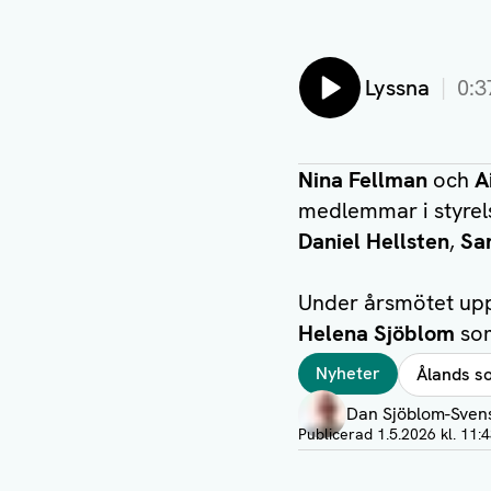
Lyssna
0:3
Nina Fellman
och
A
medlemmar i styrel
Daniel Hellsten
,
Sa
Under årsmötet up
Helena Sjöblom
som
Taggar
Nyheter
Ålands s
Författare
Dan Sjöblom-Sven
Visa profil
Publicerad
1.5.2026 kl. 11: