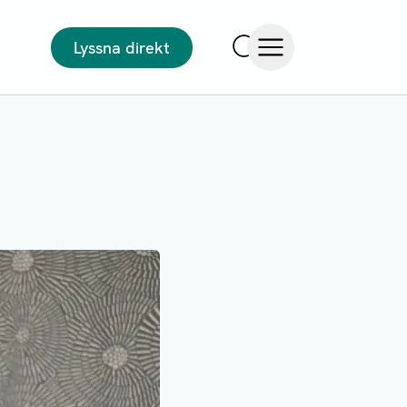
Lyssna direkt
Sök
Öppna meny