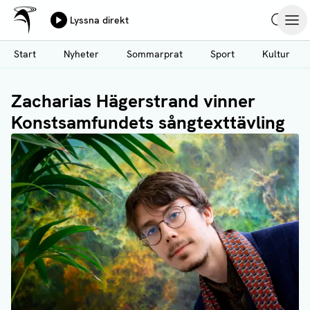
Ålands Radio & TV
Lyssna direkt
Hoppa
Sök
Öpp
till
Start
Nyheter
Sommarprat
Sport
Kultur
huvudinnehåll
Zacharias Hägerstrand vinner
Konstsamfundets sångtexttävling