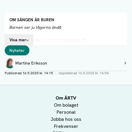
OM SÅNGEN ÄR BUREN
Barnen ser ju lågorna ändå
Visa mer
Branden som de vuxna vänt ryggarna åt
Taggar
Nyheter
Jag vill tro på de som gräver runt i askan,
Författare
Martina Eriksson
att de finner mer än välvilliga ord
Visa profil
Publicerad
16.5.2025 kl. 14:15
|
Uppdaterad
16.5.2025 kl. 16:54
En dörrkarm blir ett tält,
det blir en bostad
Om ÅRTV
Ett skydd från dem som bara glor
Om bolaget
Personal
Om sången är buren och orden är malmen
Jobba hos oss
Frekvenser
En liten bit av världen fångas in