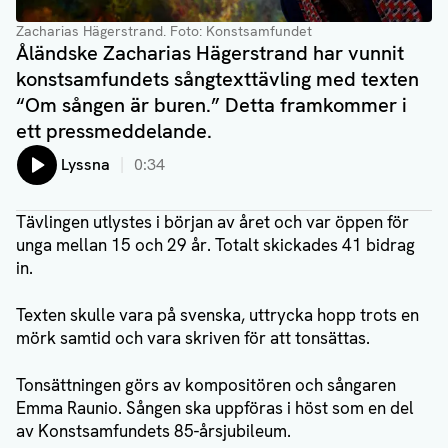
Zacharias Hägerstrand
. Foto: Konstsamfundet
Åländske Zacharias Hägerstrand har vunnit
konstsamfundets sångtexttävling med texten
“Om sången är buren.” Detta framkommer i
ett pressmeddelande.
Lyssna
0:34
Tävlingen utlystes i början av året och var öppen för
unga mellan 15 och 29 år. Totalt skickades 41 bidrag
in.
Texten skulle vara på svenska, uttrycka hopp trots en
mörk samtid och vara skriven för att tonsättas.
Tonsättningen görs av kompositören och sångaren
Emma Raunio. Sången ska uppföras i höst som en del
av Konstsamfundets 85-årsjubileum.