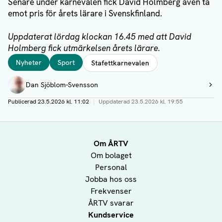
Senare under karnevalen fick David Holmberg även ta
emot pris för årets lärare i Svenskfinland.
Uppdaterat lördag klockan 16.45 med att David
Holmberg fick utmärkelsen årets lärare.
Taggar
Nyheter
Sport
Stafettkarnevalen
Författare
Dan Sjöblom-Svensson
Visa profil
Publicerad
23.5.2026 kl. 11:02
|
Uppdaterad
23.5.2026 kl. 19:55
Om ÅRTV
Om bolaget
Personal
Jobba hos oss
Frekvenser
ÅRTV svarar
Kundservice