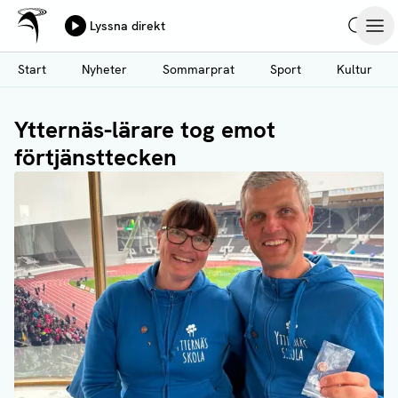
Ålands Radio & TV
Lyssna direkt
Hoppa
Sök
Öpp
till
Start
Nyheter
Sommarprat
Sport
Kultur
huvudinnehåll
Ytternäs-lärare tog emot
förtjänsttecken