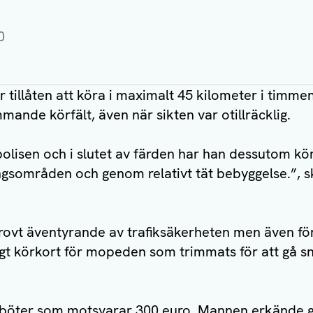
0
illåten att köra i maximalt 45 kilometer i timme
ande körfält, även när sikten var otillräcklig.
lisen och i slutet av färden har han dessutom kör
gsområden och genom relativt tät bebyggelse.”, skr
ovt äventyrande av trafiksäkerheten men även för
ltigt körkort för mopeden som trimmats för att gå 
agsböter som motsvarar 300 euro. Mannen erkände 