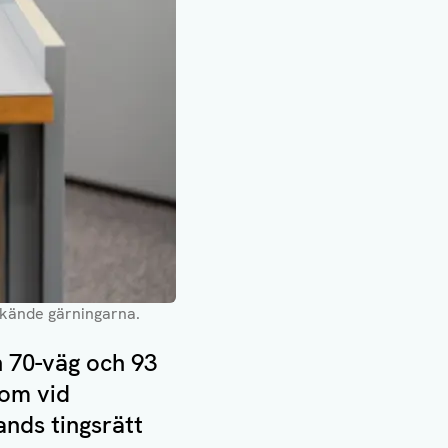
rkände gärningarna
.
n 70-väg och 93
som vid
ands tingsrätt