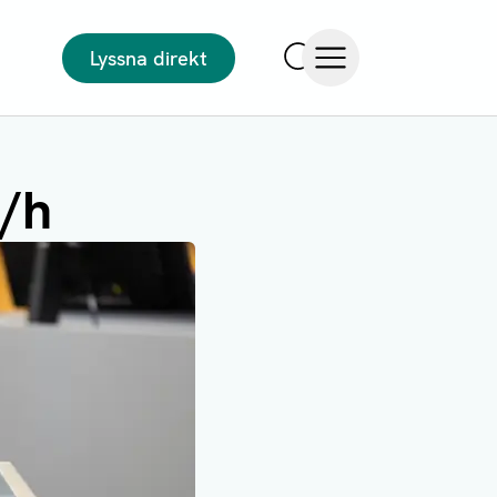
Lyssna direkt
Sök
Öppna meny
m/h