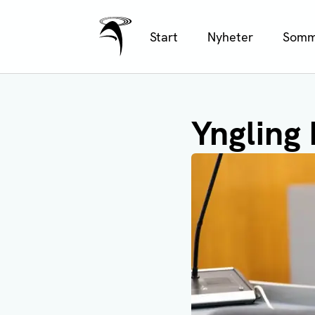
Ålands Radio & TV
Hoppa
Start
Nyheter
Somm
till
huvudinnehåll
Yngling