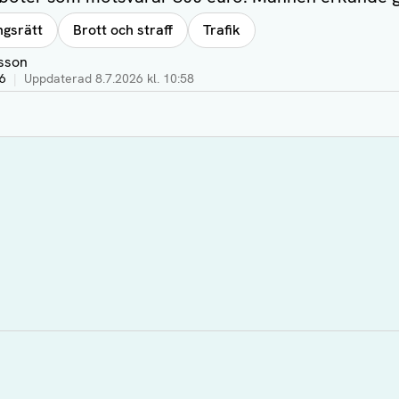
ngsrätt
Brott och straff
Trafik
sson
46
|
Uppdaterad
8.7.2026 kl. 10:58