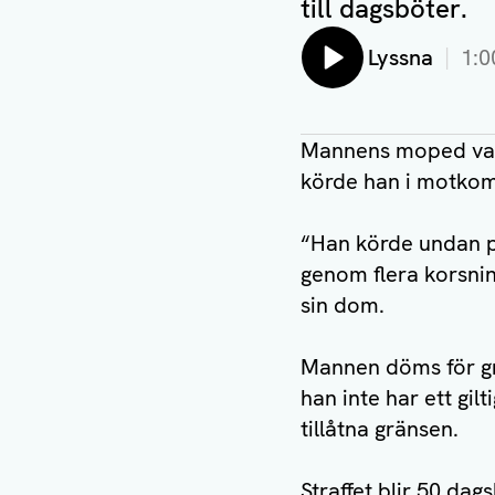
till dagsböter.
Lyssna
1:0
Mannens moped var t
körde han i motkomm
“Han körde undan po
genom flera korsnin
sin dom.
Mannen döms för gr
han inte har ett gi
tillåtna gränsen.
Straffet blir 50 d