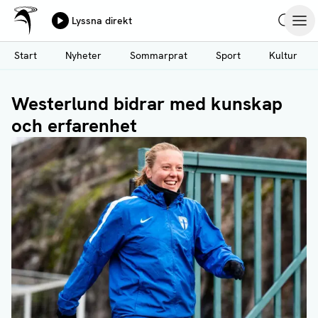
Ålands Radio & TV
Lyssna direkt
Hoppa
Sök
Öpp
till
Start
Nyheter
Sommarprat
Sport
Kultur
huvudinnehåll
Westerlund bidrar med kunskap
och erfarenhet