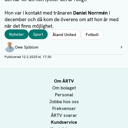
Hon var i kontakt med tränaren
Daniel Norrmén
i
december och då kom de överens om att hon är med
när det finns möjlighet.
Taggar
Nyheter
Sport
Åland United
Fotboll
Författare
Owe Sjöblom
Visa profil
Publicerad
12.2.2025 kl. 17:30
Om ÅRTV
Om bolaget
Personal
Jobba hos oss
Frekvenser
ÅRTV svarar
Kundservice