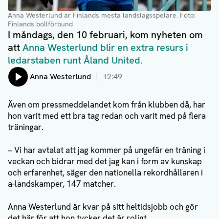
Anna Westerlund är Finlands mesta landslagsspelare
. Foto:
Finlands bollförbund
I måndags, den 10 februari, kom nyheten om
att
Anna Westerlund blir en extra resurs i
ledarstaben runt Åland United.
Lyssna på:
Anna Westerlund
12:49
Även om pressmeddelandet kom från klubben då, har
hon varit med ett bra tag redan och varit med på flera
träningar.
– Vi har avtalat att jag kommer på ungefär en träning i
veckan och bidrar med det jag kan i form av kunskap
och erfarenhet, säger den nationella rekordhållaren i
a-landskamper, 147 matcher.
Anna Westerlund är kvar på sitt heltidsjobb och gör
det här för att hon tycker det är roligt.