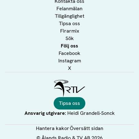
Kontakta oss
Felanmälan
Tillgänglighet
Tipsa oss
Firarmix
Sök
Följ oss
Facebook
Instagram
X
Ålands Radio & TV
Tipsa oss
Ansvarig utgivare:
Heidi Grandell-Sonck
Hantera kakor
Översätt sidan
©
Ålands Radio & TV AB
2026