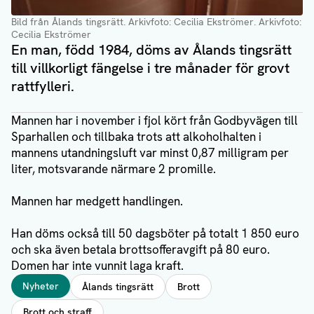
Bild från Ålands tingsrätt. Arkivfoto: Cecilia Ekströmer.
Arkivfoto:
Cecilia Ekströmer
En man, född 1984, döms av Ålands tingsrätt
till villkorligt fängelse i tre månader för grovt
rattfylleri.
Mannen har i november i fjol kört från Godbyvägen till
Sparhallen och tillbaka trots att alkoholhalten i
mannens utandningsluft var minst 0,87 milligram per
liter, motsvarande närmare 2 promille.
Mannen har medgett handlingen.
Han döms också till 50 dagsböter på totalt 1 850 euro
och ska även betala brottsofferavgift på 80 euro.
Domen har inte vunnit laga kraft.
Taggar
Nyheter
Ålands tingsrätt
Brott
Brott och straff