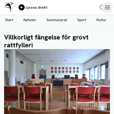
Ålands Radio & TV
Lyssna direkt
Hoppa
Sök
Öpp
till
Start
Nyheter
Sommarprat
Sport
Kultur
huvudinnehåll
Villkorligt fängelse för grovt
rattfylleri