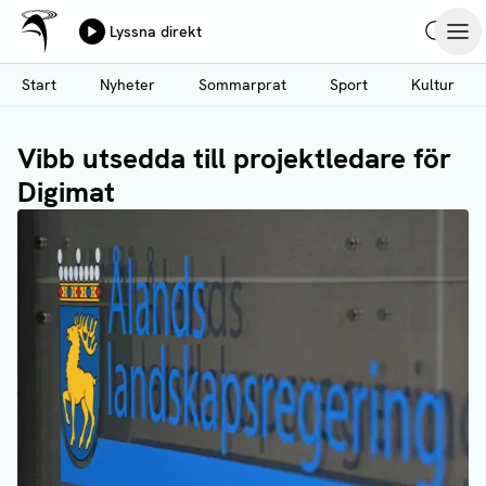
Ålands Radio & TV
Lyssna direkt
Hoppa
Sök
Öpp
till
Start
Nyheter
Sommarprat
Sport
Kultur
huvudinnehåll
Vibb utsedda till projektledare för
Digimat