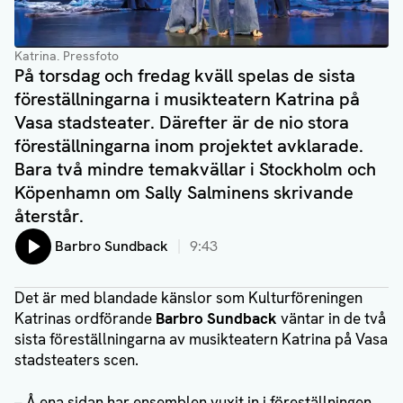
Katrina
. Pressfoto
På torsdag och fredag kväll spelas de sista
föreställningarna i musikteatern Katrina på
Vasa stadsteater. Därefter är de nio stora
föreställningarna inom projektet avklarade.
Bara två mindre temakvällar i Stockholm och
Köpenhamn om Sally Salminens skrivande
återstår.
Lyssna på:
Barbro Sundback
9:43
Det är med blandade känslor som Kulturföreningen
Katrinas ordförande
Barbro Sundback
väntar in de två
sista föreställningarna av musikteatern Katrina på Vasa
stadsteaters scen.
– Å ena sidan har ensemblen vuxit in i föreställningen