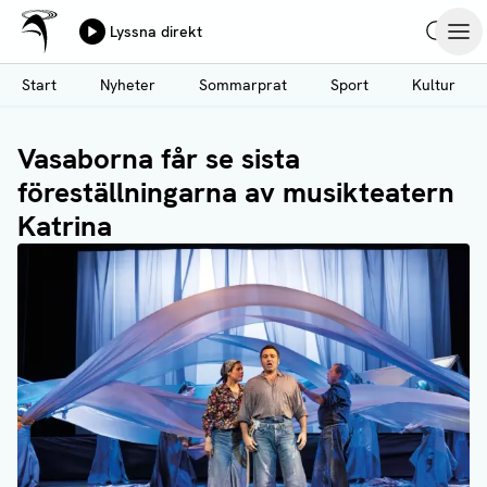
Ålands Radio & TV
Lyssna direkt
Hoppa
Sök
Öpp
till
Start
Nyheter
Sommarprat
Sport
Kultur
huvudinnehåll
Vasaborna får se sista
föreställningarna av musikteatern
Katrina