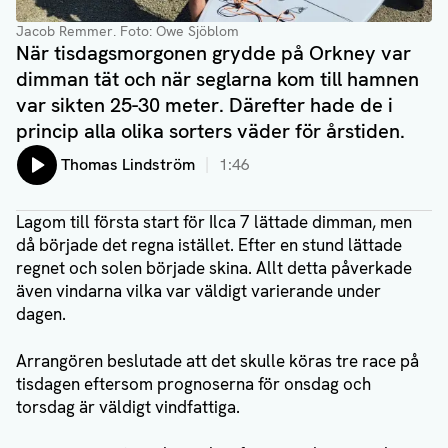
Jacob Remmer.
Foto: Owe Sjöblom
När tisdagsmorgonen grydde på Orkney var
dimman tät och när seglarna kom till hamnen
var sikten 25-30 meter. Därefter hade de i
princip alla olika sorters väder för årstiden.
Lyssna på:
Thomas Lindström
1:46
Lagom till första start för Ilca 7 lättade dimman, men
då började det regna istället. Efter en stund lättade
regnet och solen började skina. Allt detta påverkade
även vindarna vilka var väldigt varierande under
dagen.
Arrangören beslutade att det skulle köras tre race på
tisdagen eftersom prognoserna för onsdag och
torsdag är väldigt vindfattiga.