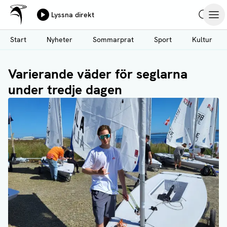
Ålands Radio & TV
Lyssna direkt
Hoppa
Sök
Öpp
till
Start
Nyheter
Sommarprat
Sport
Kultur
huvudinnehåll
Varierande väder för seglarna
under tredje dagen