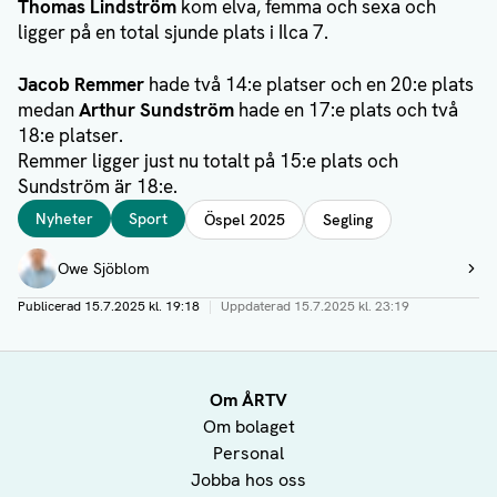
Thomas Lindström
kom elva, femma och sexa och
ligger på en total sjunde plats i Ilca 7.
Jacob Remmer
hade två 14:e platser och en 20:e plats
medan
Arthur Sundström
hade en 17:e plats och två
18:e platser.
Remmer ligger just nu totalt på 15:e plats och
Sundström är 18:e.
Taggar
Nyheter
Sport
Öspel 2025
Segling
Författare
Owe Sjöblom
Visa profil
Publicerad
15.7.2025 kl. 19:18
|
Uppdaterad
15.7.2025 kl. 23:19
Om ÅRTV
Om bolaget
Personal
Jobba hos oss