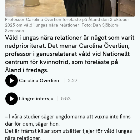
Professor Carolina Överlien föreläste på Åland den 3 oktober
2025 om våld i ungas nära relationer
. Foto: Dan Sjöblom-
Svensson
Våld i ungas nära relationer är något som varit
nedprioriterat. Det menar Carolina Överlien,
professor i genusrelaterat våld vid Nationellt
centrum för kvinnofrid, som föreläste på
Åland i fredags.
Lyssna på:
Carolina Överlien
2:27
Lyssna på:
Längre intervju
5:53
– I våra studier säger ungdomarna att vuxna inte finns
där för dem, säger hon.
Det är främst killar som utsätter tjejer för våld i ungas
nära relationer.