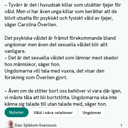
– Tyvärr är det i huvudsak killar som utsätter tjejer för
våld. Men vi har även unga killar som berättar att de
blivit utsatta för psykiskt och fysiskt våld av tjejer,
säger Carolina Överlien.
Det psykiska våldet är främst förekommande bland
ungdomar men även det sexuella våldet blir allt
vanligare.
– Det är det sexuella våldet som lämnar mest skador
hos människor, säger hon.
Ungdomarna vill tala med vuxna, det visar den
forskning som Överlien gjort.
– Även om de stöter bort oss behöver vi vara där igen,
vi måste tåla att bli bortstötta. Ungdomarna ska inte
känna sig talade till utan talade med, säger hon.
Taggar
Nyheter
Våld i nära relationer
Ungdomar
Författare
Dan Sjöblom-Svensson
Visa profil