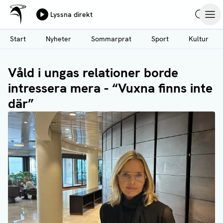
Ålands Radio & TV
Lyssna direkt
Hoppa
Sök
Öpp
till
Start
Nyheter
Sommarprat
Sport
Kultur
huvudinnehåll
Våld i ungas relationer borde
intressera mera - “Vuxna finns inte
där”