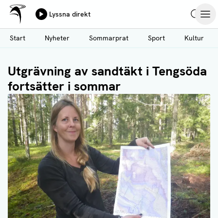
Ålands Radio & TV
Lyssna direkt
Hoppa
Sök
Öpp
till
Start
Nyheter
Sommarprat
Sport
Kultur
huvudinnehåll
Utgrävning av sandtäkt i Tengsöda
fortsätter i sommar