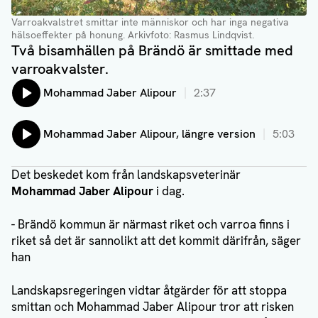
Varroakvalstret smittar inte människor och har inga negativa
hälsoeffekter på honung. Arkivfoto: Rasmus Lindqvist.
Två bisamhällen på Brändö är smittade med
varroakvalster.
Lyssna på:
Mohammad Jaber Alipour
2:37
Lyssna på:
Mohammad Jaber Alipour, längre version
5:03
Det beskedet kom från landskapsveterinär
Mohammad Jaber Alipour
i dag.
- Brändö kommun är närmast riket och varroa finns i
riket så det är sannolikt att det kommit därifrån, säger
han
Landskapsregeringen vidtar åtgärder för att stoppa
smittan och Mohammad Jaber Alipour tror att risken