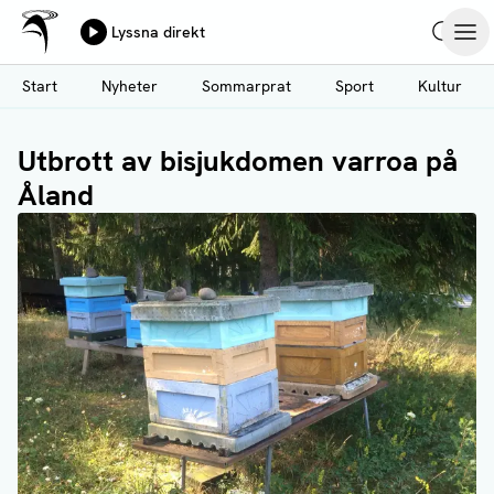
Ålands Radio & TV
Lyssna direkt
Hoppa
Sök
Öpp
till
Start
Nyheter
Sommarprat
Sport
Kultur
huvudinnehåll
Utbrott av bisjukdomen varroa på
Åland