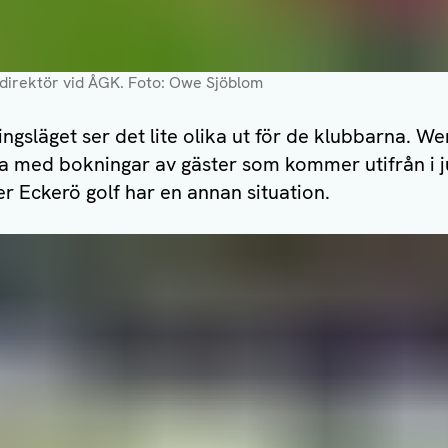
direktör vid ÅGK.
Foto: Owe Sjöblom
ingsläget ser det lite olika ut för de klubbarna. W
ra med bokningar av gäster som kommer utifrån i j
r Eckerö golf har en annan situation.