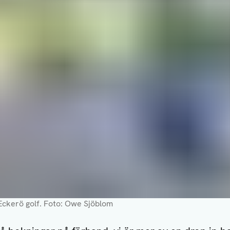
ckerö golf.
Foto: Owe Sjöblom