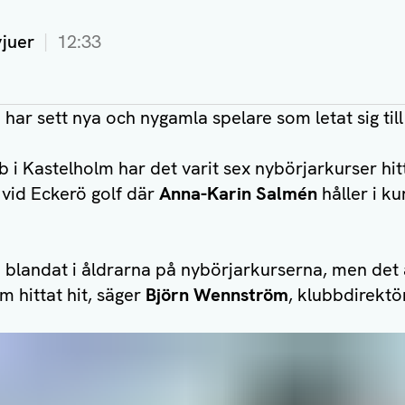
vjuer
12:33
har sett nya och nygamla spelare som letat sig til
 i Kastelholm har det varit sex nybörjarkurser hitti
n vid Eckerö golf där
Anna-Karin Salmén
håller i ku
a blandat i åldrarna på nybörjarkurserna, men de
m hittat hit, säger
Björn Wennström
, klubbdirektö