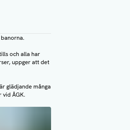
l banorna.
lls och alla har
rser, uppger att det
t är glädjande många
r vid ÅGK.