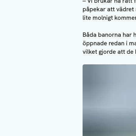
– Vi brukar ha rätt
påpekar att vädret s
lite molnigt komme
Båda banorna har ha
öppnade redan i mar
vilket gjorde att de