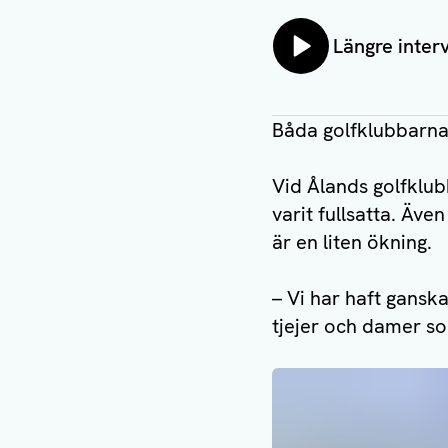
Lyssna på:
Längre inter
Båda golfklubbarna 
Vid Ålands golfklubb
varit fullsatta. Äve
är en liten ökning.
– Vi har haft gansk
tjejer och damer so