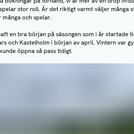
 få bokningar på förhand, vi är mer av en drop in-
pelar stor roll. Är det riktigt varmt väljer många
r många och spelar.
ft en bra början på säsongen som i år startade ti
s och Kastelholm i början av april. Vintern var 
 kunde öppna så pass tidigt.