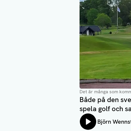
Det är många som kommer
Både på den sven
spela golf och 
Lyssna på:
Björn Wenns