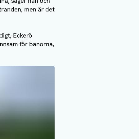
bana, säger han och
 stranden, men är det
digt, Eckerö
gynnsam för banorna,