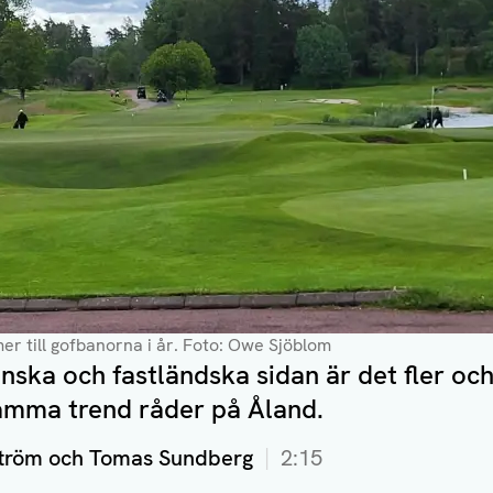
 till gofbanorna i år.
Foto: Owe Sjöblom
ska och fastländska sidan är det fler och
samma trend råder på Åland.
tröm och Tomas Sundberg
2:15