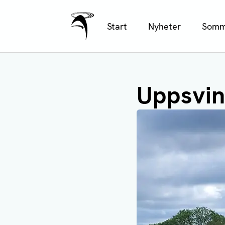
Ålands Radio & TV
Hoppa
Start
Nyheter
Somm
till
huvudinnehåll
Uppsvin