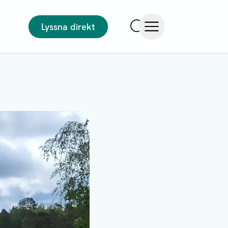
Lyssna direkt
Sök
Öppna meny