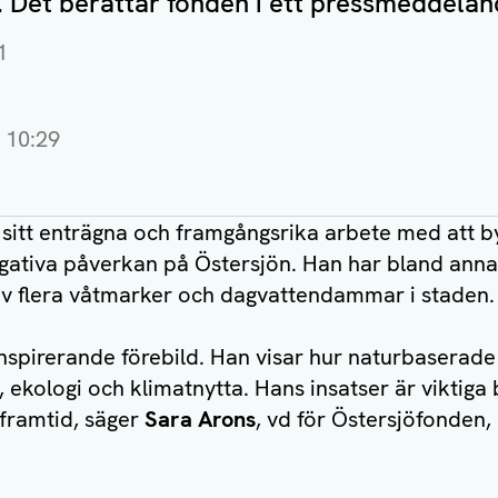
. Det berättar fonden i ett pressmeddelan
1
10:29
 sitt enträgna och framgångsrika arbete med att 
gativa påverkan på Östersjön. Han har bland annat
 flera våtmarker och dagvattendammar i staden.
 inspirerande förebild. Han visar hur naturbaserade
, ekologi och klimatnytta. Hans insatser är viktiga
 framtid, säger
Sara Arons
, vd för Östersjöfonden, 