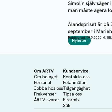
Simolin själv säger 
man måste agera lo
Ålandspriset är på 
september i Marieha
Publicerad
19.9.2025 kl. 08
Taggar
Nyheter
Författare
Om ÅRTV
Kundservice
Om bolaget
Kontakta oss
Personal
Felanmälan
Jobba hos oss
Tillgänglighet
Frekvenser
Tipsa oss
ÅRTV svarar
Firarmix
Sök