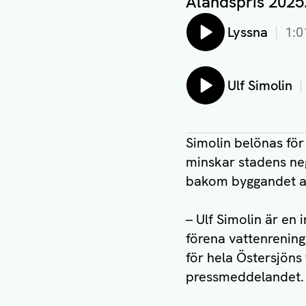
Ålandspris 2025
Lyssna
1:0
Lyssna på:
Ulf Simolin
Simolin belönas för
minskar stadens ne
bakom byggandet av
– Ulf Simolin är en
förena vattenrening
för hela Östersjöns
pressmeddelandet.