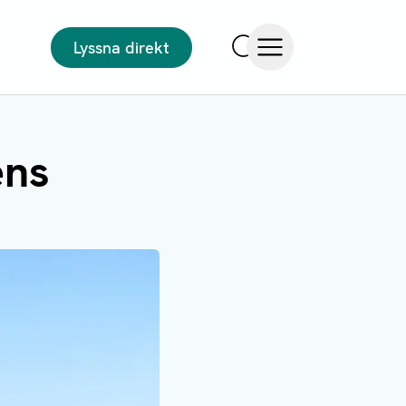
Lyssna direkt
Sök
Öppna meny
ens