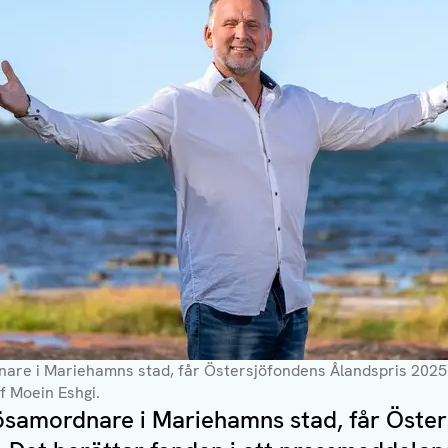
dnare i Mariehamns stad, får Östersjöfondens Ålandspris 2025
f Moein Eshgi.
ljösamordnare i Mariehamns stad, får Öste