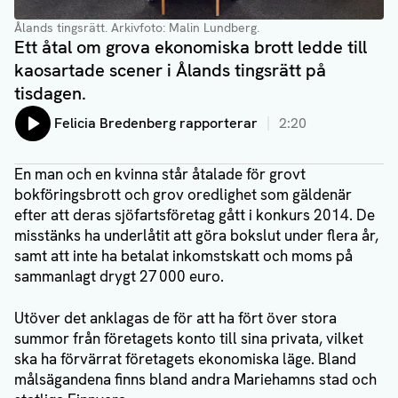
Ålands tingsrätt.
Arkivfoto: Malin Lundberg.
Ett åtal om grova ekonomiska brott ledde till
kaosartade scener i Ålands tingsrätt på
tisdagen.
Lyssna på:
Felicia Bredenberg rapporterar
2:20
En man och en kvinna står åtalade för grovt
bokföringsbrott och grov oredlighet som gäldenär
efter att deras sjöfartsföretag gått i konkurs 2014. De
misstänks ha underlåtit att göra bokslut under flera år,
samt att inte ha betalat inkomstskatt och moms på
sammanlagt drygt 27 000 euro.
Utöver det anklagas de för att ha fört över stora
summor från företagets konto till sina privata, vilket
ska ha förvärrat företagets ekonomiska läge. Bland
målsägandena finns bland andra Mariehamns stad och