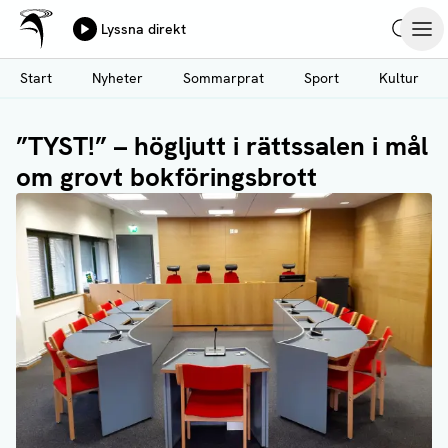
Ålands Radio & TV
Lyssna direkt
Hoppa
Sök
Öpp
till
Start
Nyheter
Sommarprat
Sport
Kultur
huvudinnehåll
”TYST!” – högljutt i rättssalen i mål
om grovt bokföringsbrott