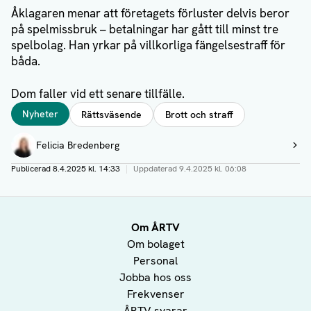
Åklagaren menar att företagets förluster delvis beror
på spelmissbruk – betalningar har gått till minst tre
spelbolag. Han yrkar på villkorliga fängelsestraff för
båda.
Dom faller vid ett senare tillfälle.
Taggar
Nyheter
Rättsväsende
Brott och straff
Författare
Felicia Bredenberg
Visa profil
Publicerad
8.4.2025 kl. 14:33
|
Uppdaterad
9.4.2025 kl. 06:08
Om ÅRTV
Om bolaget
Personal
Jobba hos oss
Frekvenser
ÅRTV svarar