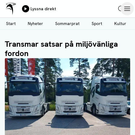
Ålands Radio & TV
Lyssna direkt
Hoppa
Sök
Öpp
till
Start
Nyheter
Sommarprat
Sport
Kultur
huvudinnehåll
Transmar satsar på miljövänliga
fordon