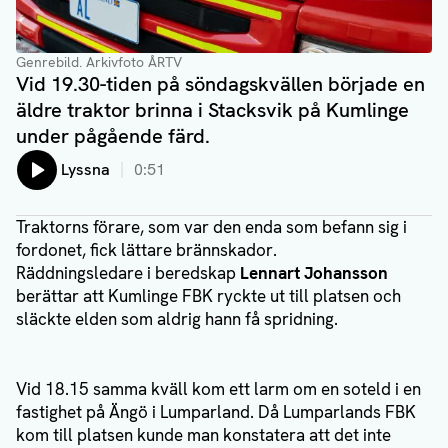
Genrebild
. Arkivfoto ÅRTV
Vid 19.30-tiden på söndagskvällen började en
äldre traktor brinna i Stacksvik på Kumlinge
under pågående färd.
Lyssna
0:51
Traktorns förare, som var den enda som befann sig i
fordonet, fick lättare brännskador.
Räddningsledare i beredskap
Lennart Johansson
berättar att Kumlinge FBK ryckte ut till platsen och
släckte elden som aldrig hann få spridning.
Vid 18.15 samma kväll kom ett larm om en soteld i en
fastighet på Ängö i Lumparland. Då Lumparlands FBK
kom till platsen kunde man konstatera att det inte