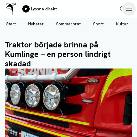
Ålands Radio & TV
Lyssna direkt
Hoppa
Sök
Öpp
till
Start
Nyheter
Sommarprat
Sport
Kultur
huvudinnehåll
Traktor började brinna på
Kumlinge – en person lindrigt
skadad