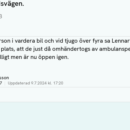
svägen.
3
son i vardera bil och vid tjugo över fyra sa Lenna
plats, att de just då omhändertogs av ambulanspe
lligt men är nu öppen igen.
sson
17
|
Uppdaterad
9.7.2024 kl. 17:20