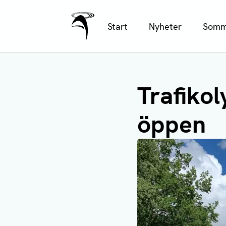
Ålands Radio & TV
Hoppa
Start
Nyheter
Somm
till
huvudinnehåll
Trafikol
öppen