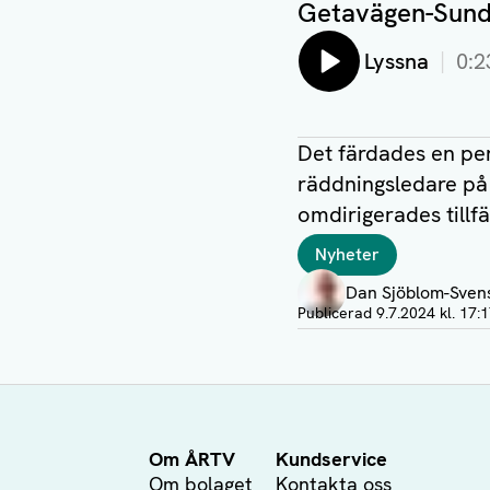
Getavägen-Sund
Lyssna
0:2
Det färdades en per
räddningsledare på 
omdirigerades tillfä
Taggar
Nyheter
Författare
Dan Sjöblom-Sven
Visa profil
Publicerad
9.7.2024 kl. 17:
Om ÅRTV
Kundservice
Om bolaget
Kontakta oss