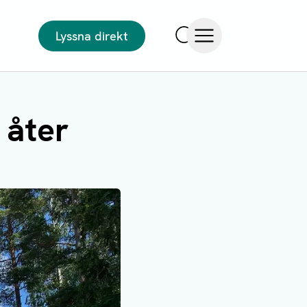
Lyssna direkt
Sök
Öppna meny
 åter