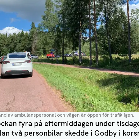
nd av ambulanspersonal och vägen är öppen för trafik igen.
lockan fyra på eftermiddagen under tisda
lan två personbilar skedde i Godby i kors