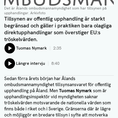
Det är Ålands ombudsmannamyndighet som har tillsynen på
upphandlingar
. Arkivfoto
Tillsynen av offentlig upphandling är starkt
begränsad och gäller i praktiken bara olagliga
direktupphandlingar som överstiger EU:s
tröskelvärden.
Lyssna på:
Tuomas Nymark
2:35
Lyssna på:
Längre intervju
8:40
Sedan förra årets början har Ålands
ombudsmannamyndighet tillsynsansvaret för offentlig
upphandling på Åland. Men
Tuomas Nymark
som är
upphandlingsinspektör vid myndigheten saknar
tröskelvärden motsvarande de nationella värden som
finns både i riket och i Sverige. Gränserna där är lägre
och möjliggör en bredare tillsyn i syfte att motverka