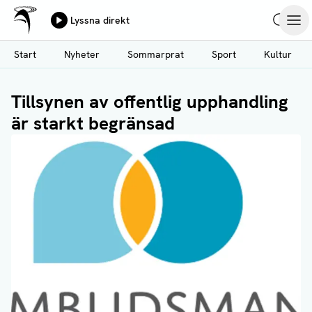
Ålands Radio & TV
Lyssna direkt
Hoppa
Sök
Öpp
till
Start
Nyheter
Sommarprat
Sport
Kultur
huvudinnehåll
Tillsynen av offentlig upphandling
är starkt begränsad