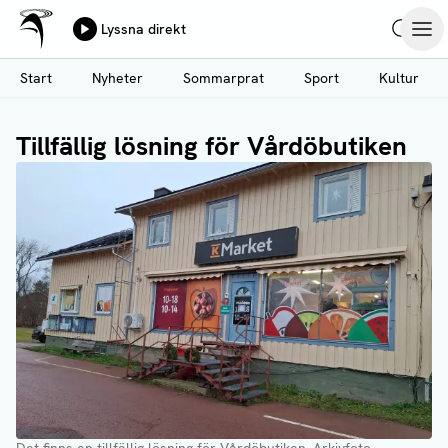
Ålands Radio & TV
Lyssna direkt
Hoppa
Sök
Öpp
till
Start
Nyheter
Sommarprat
Sport
Kultur
huvudinnehåll
Tillfällig lösning för Vårdöbutiken