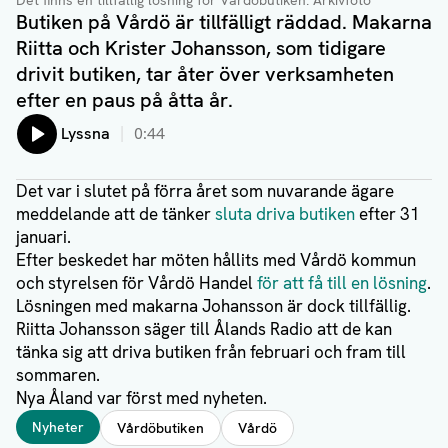
Det finns en tillfällig lösning för Vårdöbutiken
. Arkivfoto
Butiken på Vårdö är tillfälligt räddad. Makarna
Riitta och Krister Johansson, som tidigare
drivit butiken, tar åter över verksamheten
efter en paus på åtta år.
Lyssna
0:44
Det var i slutet på förra året som nuvarande ägare
meddelande att de tänker
sluta driva butiken
efter 31
januari.
Efter beskedet har möten hållits med Vårdö kommun
och styrelsen för Vårdö Handel
för att få till en lösning
.
Lösningen med makarna Johansson är dock tillfällig.
Riitta Johansson säger till Ålands Radio att de kan
tänka sig att driva butiken från februari och fram till
sommaren.
Nya Åland var först med nyheten.
Taggar
Nyheter
Vårdöbutiken
Vårdö