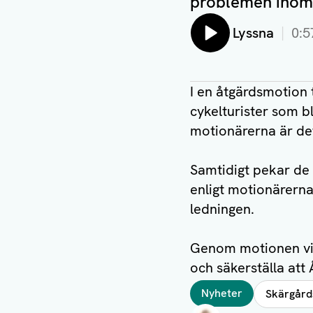
problemen inom 
Lyssna
0:5
I en åtgärdsmotion
cykelturister som bli
motionärerna är det
Samtidigt pekar de
enligt motionärern
ledningen.
Genom motionen vill
och säkerställa att
Taggar
Nyheter
Skärgård
Författare