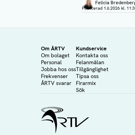
Felicia Bredenber
Visa profil
Publicerad
1.6.2026 kl. 11:
Om ÅRTV
Kundservice
Om bolaget
Kontakta oss
Personal
Felanmälan
Jobba hos oss
Tillgänglighet
Frekvenser
Tipsa oss
ÅRTV svarar
Firarmix
Sök
Ålands Radio & TV