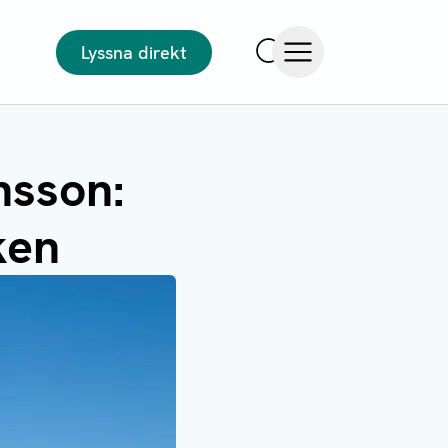
Lyssna direkt
Sök
Öppna meny
nsson:
ken