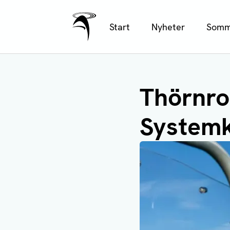
Ålands Radio & TV
Hoppa
Start
Nyheter
Somm
till
huvudinnehåll
Thörnro
Systemk