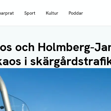
arprat
Sport
Kultur
Poddar
os och Holmberg-Ja
aos i skärgårdstrafi