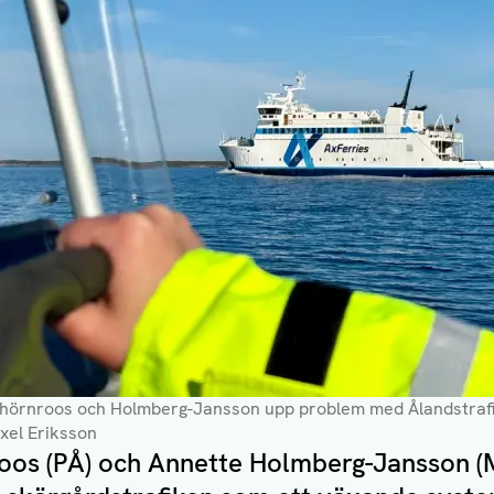
 Thörnroos och Holmberg-Jansson upp problem med Ålandstraf
Axel Eriksson
oos (PÅ) och Annette Holmberg-Jansson (