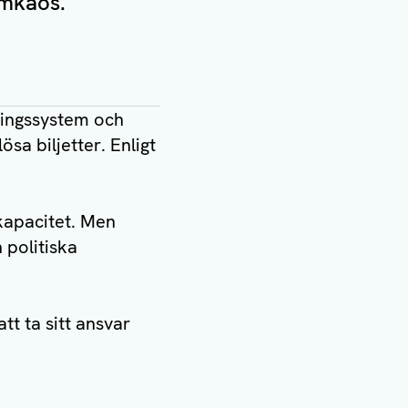
emkaos.
ningssystem och
ösa biljetter. Enligt
kapacitet. Men
politiska
t ta sitt ansvar