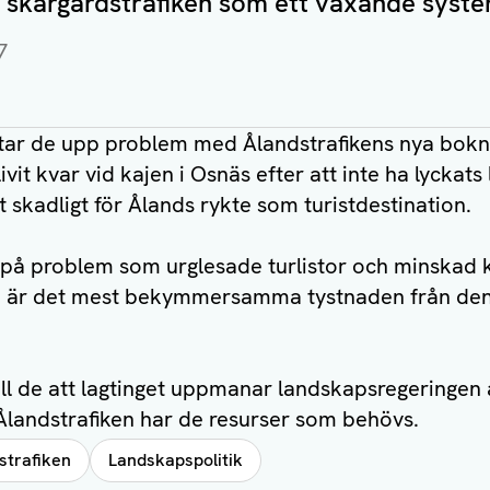
skärgårdstrafiken som ett växande syst
7
 tar de upp problem med Ålandstrafikens nya bok
vit kvar vid kajen i Osnäs efter att inte ha lyckats l
 skadligt för Ålands rykte som turistdestination.
 på problem som urglesade turlistor och minskad 
a är det mest bekymmersamma tystnaden från den 
 de att lagtinget uppmanar landskapsregeringen at
 Ålandstrafiken har de resurser som behövs.
strafiken
Landskapspolitik