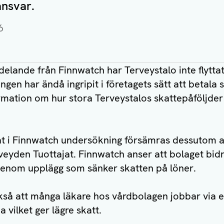
ansvar.
6
delande från Finnwatch har Terveystalo inte flytta
gen har ändå ingripit i företagets sätt att betala 
ormation om hur stora Terveystalos skattepåföljder 
at i Finnwatch undersökning försämras dessutom av
veyden Tuottajat. Finnwatch anser att bolaget bidra
enom upplägg som sänker skatten på löner.
så att många läkare hos vårdbolagen jobbar via eg
a vilket ger lägre skatt.