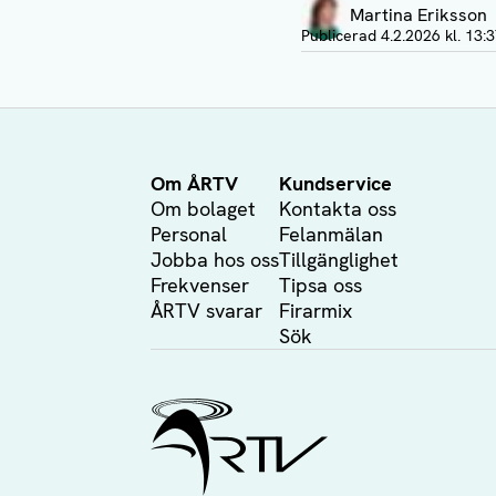
Martina Eriksson
Visa profil
Publicerad
4.2.2026 kl. 13:
Om ÅRTV
Kundservice
Om bolaget
Kontakta oss
Personal
Felanmälan
Jobba hos oss
Tillgänglighet
Frekvenser
Tipsa oss
ÅRTV svarar
Firarmix
Sök
Ålands Radio & TV