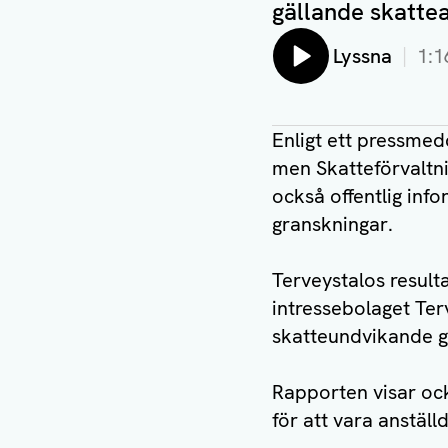
gällande skatte
Lyssna
1:1
Enligt ett pressmed
men Skatteförvaltnin
också offentlig inf
granskningar.
Terveystalos result
intressebolaget Ter
skatteundvikande g
Rapporten visar ock
för att vara anställd