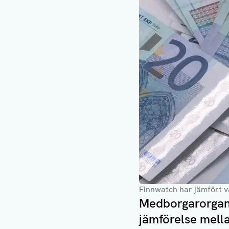
Finnwatch har jämfört v
Medborgarorgani
jämförelse mell