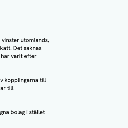
t vinster utomlands,
skatt. Det saknas
har varit efter
 kopplingarna till
r till
na bolag i stället