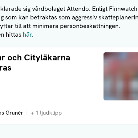
 klarade sig vårdbolaget Attendo. Enligt Finnwatch
ng som kan betraktas som aggressiv skatteplaneri
ftar till att minimera personbeskattningen.
n hittas
här
.
r och Cityläkarna
ras
a på:
as Grunér
+
1
ljudklipp