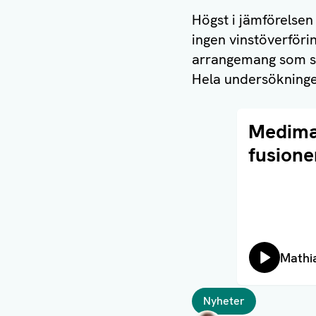
Högst i jämförelsen
ingen vinstöverföri
arrangemang som sy
Hela undersökninge
Läs artikel
Medima
fusione
Lyssn
Mathi
Taggar
Nyheter
Författare