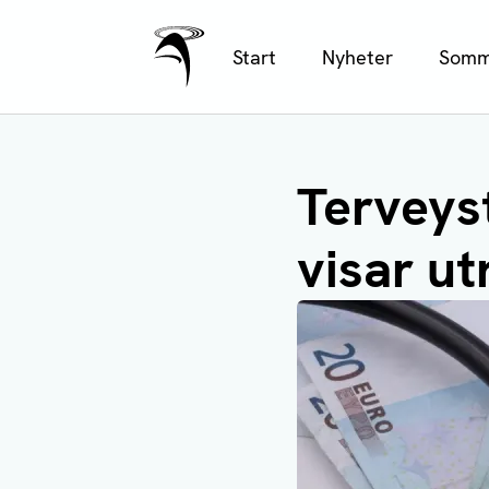
Ålands Radio & TV
Hoppa
Start
Nyheter
Somm
till
huvudinnehåll
Terveys
visar ut