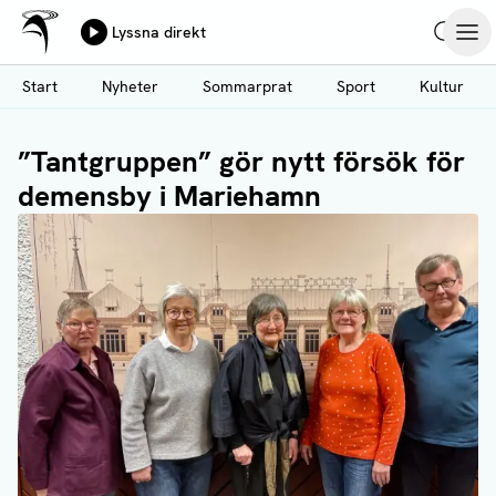
Ålands Radio & TV
Lyssna direkt
Hoppa
Sök
Öpp
till
Start
Nyheter
Sommarprat
Sport
Kultur
huvudinnehåll
”Tantgruppen” gör nytt försök för
demensby i Mariehamn