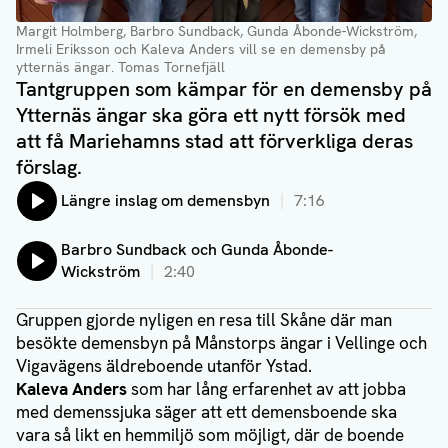
Margit Holmberg, Barbro Sundback, Gunda Åbonde-Wickström,
Irmeli Eriksson och Kaleva Anders vill se en demensby på
ytternäs ängar
. Tomas Tornefjäll
Tantgruppen som kämpar för en demensby på
Ytternäs ängar ska göra ett nytt försök med
att få Mariehamns stad att förverkliga deras
förslag.
Lyssna på:
Längre inslag om demensbyn
7:16
Lyssna på:
Barbro Sundback och Gunda Åbonde-
Wickström
2:40
Gruppen gjorde nyligen en resa till Skåne där man
besökte demensbyn på Månstorps ängar i Vellinge och
Vigavägens äldreboende utanför Ystad.
Kaleva Anders
som har lång erfarenhet av att jobba
med demenssjuka säger att ett demensboende ska
vara så likt en hemmiljö som möjligt, där de boende