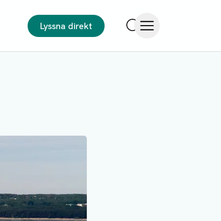
Lyssna direkt
Sök
Öppna meny