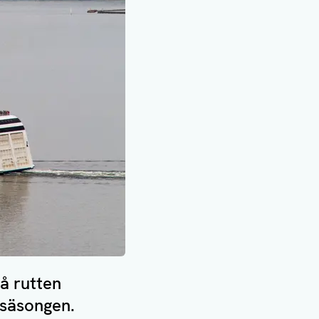
å rutten
gsäsongen.