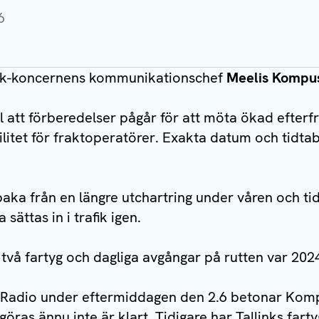
6
ink-koncernens kommunikationschef
Meelis Kompu
jl att förberedelser pågår för att möta ökad efterf
ilitet för fraktoperatörer. Exakta datum och tidtab
aka från en längre utchartring under våren och ti
 sättas in i trafik igen.
 två fartyg och dagliga avgångar på rutten var 202
nds Radio under eftermiddagen den 2.6 betonar Komp
ras ännu inte är klart. Tidigare har Tallinks far