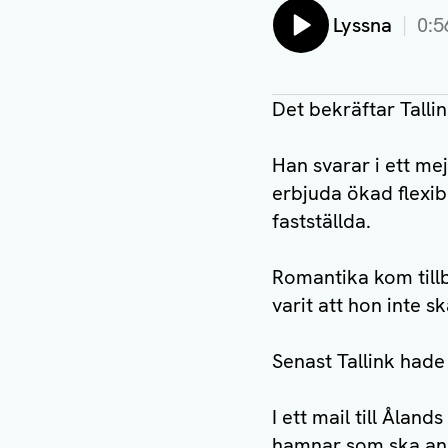
Lyssna
0:5
Det bekräftar Tall
Han svarar i ett me
erbjuda ökad flexib
fastställda.
Romantika kom tillb
varit att hon inte ska
Senast Tallink hade
I ett mail till Åla
hamnar som ska angö