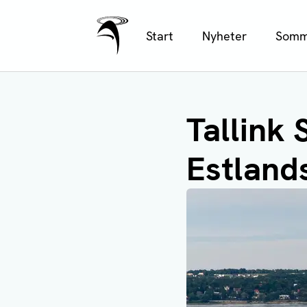
Ålands Radio & TV
Hoppa
Start
Nyheter
Somm
till
huvudinnehåll
Tallink 
Estlands