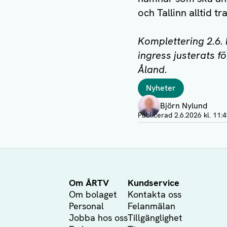
och Tallinn alltid t
Komplettering 2.6. k
ingress justerats för
Åland.
Taggar
Nyheter
Författare
Björn Nylund
Visa profil
Publicerad
2.6.2026 kl. 11:
Om ÅRTV
Kundservice
Om bolaget
Kontakta oss
Personal
Felanmälan
Jobba hos oss
Tillgänglighet