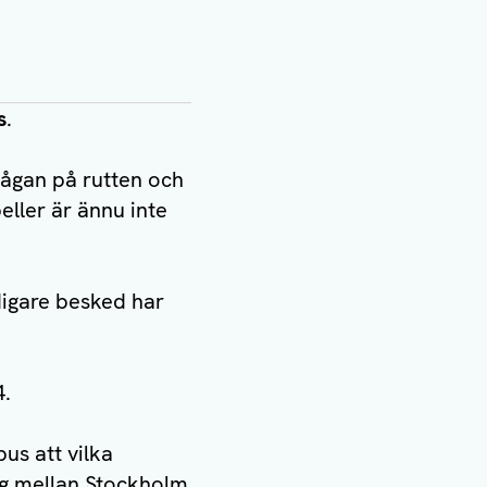
s
.
rågan på rutten och
eller är ännu inte
digare besked har
4.
us att vilka
tyg mellan Stockholm