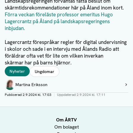
Landskapsregeringen förväntas fatta beslut om
skärmtidsrekommendationer här på Åland inom kort.
Förra veckan föreläste professor emeritus Hugo
Lagercrantz på Åland på landskapsregeringens
inbjudan.
Lagercrantz förespråkar regler för digital undervisning
i skolor och sade i en intervju med Ålands Radio att
föräldrar ofta vet för lite om vilken inverkan
skärmar har på barns hjärnor.
Taggar
Nyheter
Ungdomar
Författare
Martina Eriksson
Visa profil
Publicerad
2.9.2024 kl. 17:03
|
Uppdaterad
2.9.2024 kl. 17:11
Om ÅRTV
Om bolaget