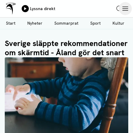
Ålands Radio & TV
Lyssna direkt
Hoppa
Sök
Öpp
till
Start
Nyheter
Sommarprat
Sport
Kultur
huvudinnehåll
Sverige släppte rekommendationer
om skärmtid - Åland gör det snart