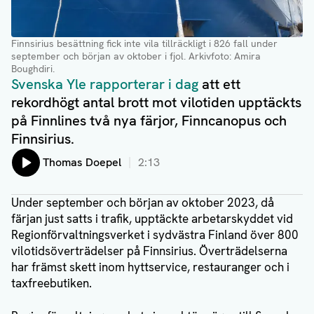
Finnsirius besättning fick inte vila tillräckligt i 826 fall under
september och början av oktober i fjol. Arkivfoto: Amira
Boughdiri.
Svenska Yle rapporterar i dag
att ett
rekordhögt antal brott mot vilotiden upptäckts
på Finnlines två nya färjor, Finncanopus och
Finnsirius.
Lyssna på:
Thomas Doepel
2:13
Under september och början av oktober 2023, då
färjan just satts i trafik, upptäckte arbetarskyddet vid
Regionförvaltningsverket i sydvästra Finland över 800
vilotidsöverträdelser på Finnsirius. Överträdelserna
har främst skett inom hyttservice, restauranger och i
taxfreebutiken.