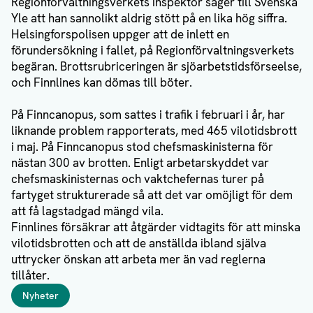
Regionförvaltningsverkets inspektör säger till Svenska
Yle att han sannolikt aldrig stött på en lika hög siffra.
Helsingforspolisen uppger att de inlett en
förundersökning i fallet, på Regionförvaltningsverkets
begäran. Brottsrubriceringen är sjöarbetstidsförseelse,
och Finnlines kan dömas till böter.
På Finncanopus, som sattes i trafik i februari i år, har
liknande problem rapporterats, med 465 vilotidsbrott
i maj. På Finncanopus stod chefsmaskinisterna för
nästan 300 av brotten. Enligt arbetarskyddet var
chefsmaskinisternas och vaktchefernas turer på
fartyget strukturerade så att det var omöjligt för dem
att få lagstadgad mängd vila.
Finnlines försäkrar att åtgärder vidtagits för att minska
vilotidsbrotten och att de anställda ibland själva
uttrycker önskan att arbeta mer än vad reglerna
tillåter.
Taggar
Nyheter