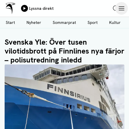
Ålands Radio & TV
Lyssna direkt
Hoppa
Sök
Öpp
till
Start
Nyheter
Sommarprat
Sport
Kultur
huvudinnehåll
Svenska Yle: Över tusen
vilotidsbrott på Finnlines nya färjor
– polisutredning inledd