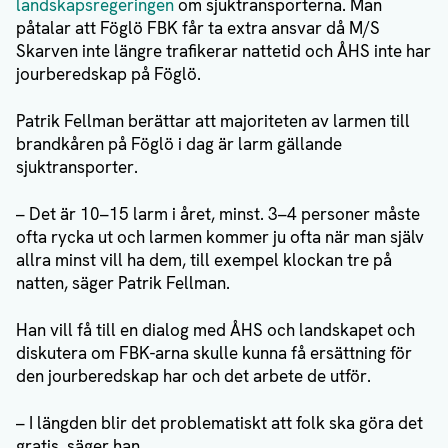
landskapsregeringen
om sjuktransporterna. Man
påtalar att Föglö FBK får ta extra ansvar då M/S
Skarven inte längre trafikerar nattetid och ÅHS inte har
jourberedskap på Föglö.
Patrik Fellman berättar att majoriteten av larmen till
brandkåren på Föglö i dag är larm gällande
sjuktransporter.
– Det är 10–15 larm i året, minst. 3–4 personer måste
ofta rycka ut och larmen kommer ju ofta när man själv
allra minst vill ha dem, till exempel klockan tre på
natten, säger Patrik Fellman.
Han vill få till en dialog med ÅHS och landskapet och
diskutera om FBK-arna skulle kunna få ersättning för
den jourberedskap har och det arbete de utför.
– I längden blir det problematiskt att folk ska göra det
gratis, säger han.