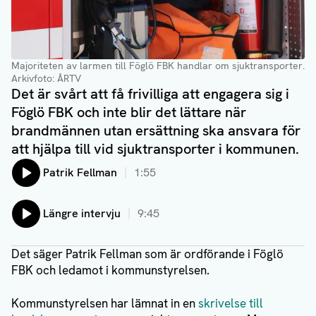
Majoriteten av larmen till Föglö FBK handlar om sjuktransporter
.
Arkivfoto: ÅRTV
Det är svårt att få frivilliga att engagera sig i
Föglö FBK och inte blir det lättare när
brandmännen utan ersättning ska ansvara för
att hjälpa till vid sjuktransporter i kommunen.
Lyssna på:
Patrik Fellman
1:55
Lyssna på:
Längre intervju
9:45
Det säger Patrik Fellman som är ordförande i Föglö
FBK och ledamot i kommunstyrelsen.
Kommunstyrelsen har lämnat in en
skrivelse till