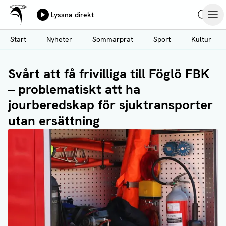
Ålands Radio & TV
Lyssna direkt
Hoppa
Sök
Öpp
till
Start
Nyheter
Sommarprat
Sport
Kultur
huvudinnehåll
Svårt att få frivilliga till Föglö FBK
– problematiskt att ha
jourberedskap för sjuktransporter
utan ersättning