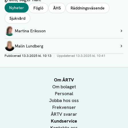
Taggar
Nyheter
Föglö
ÅHS
Räddningsväsende
Sjukvård
Författare
Martina Eriksson
Visa profil
Malin Lundberg
Visa profil
Publicerad
13.3.2025 kl. 10:13
|
Uppdaterad
13.3.2025 kl. 10:41
Om ÅRTV
Om bolaget
Personal
Jobba hos oss
Frekvenser
ÅRTV svarar
Kundservice
Kontakta oss