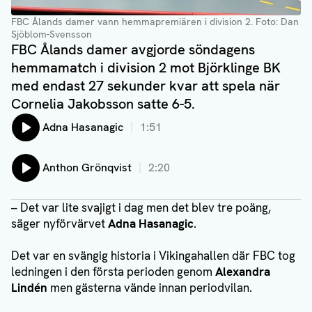
FBC Ålands damer vann hemmapremiären i division 2
. Foto: Dan
Sjöblom-Svensson
FBC Ålands damer avgjorde söndagens
hemmamatch i division 2 mot Björklinge BK
med endast 27 sekunder kvar att spela när
Cornelia Jakobsson satte 6-5.
Lyssna på:
Adna Hasanagic
1:51
Lyssna på:
Anthon Grönqvist
2:20
– Det var lite svajigt i dag men det blev tre poäng,
säger nyförvärvet
Adna Hasanagic
.
Det var en svängig historia i Vikingahallen där FBC tog
ledningen i den första perioden genom
Alexandra
Lindén
men gästerna vände innan periodvilan.