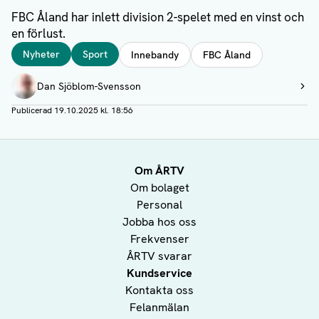
FBC Åland har inlett division 2-spelet med en vinst och
en förlust.
Taggar
Nyheter
Sport
Innebandy
FBC Åland
Författare
Dan Sjöblom-Svensson
Visa profil
Publicerad
19.10.2025 kl. 18:56
Om ÅRTV
Om bolaget
Personal
Jobba hos oss
Frekvenser
ÅRTV svarar
Kundservice
Kontakta oss
Felanmälan