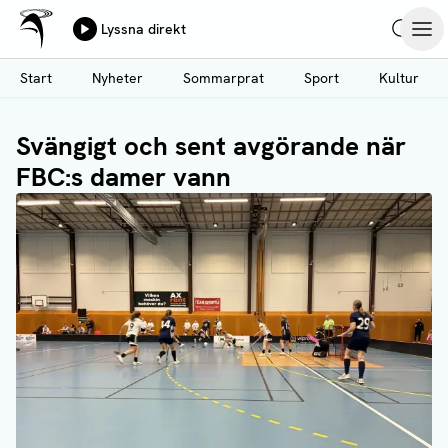
Ålands Radio & TV
Lyssna direkt
Hoppa
Sök
Öpp
till
Start
Nyheter
Sommarprat
Sport
Kultur
huvudinnehåll
Svängigt och sent avgörande när
FBC:s damer vann