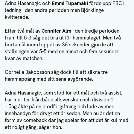
Adna Hasanagic och
Emmi Tupamäki
förde upp FBC i
ledning i den andra perioden men Björklinge
kvitterade.
Efter två mål av
Jennifer Alm
i den tredje perioden
fram till 5-3 såg det bra ut för hemmalaget. Men två
bortamål inom loppet av 36 sekunder gjorde att
ställningen var 5-5 med en minut och fem sekunder
kvar av matchen.
Cornelia Jakobsson såg dock till att säkra tre
hemmapoäng med sitt sena avgörande.
Adna Hasanagic, som stod för ett mål och två assist,
har meriter från både allsvenskan och division 1.
– Jag åkte på en blodförgiftning och lade av med
innebandyn för drygt ett år sedan. Men nu är det en
form av comeback där jag spelar för att det är kul med
ett roligt gäng, säger hon.