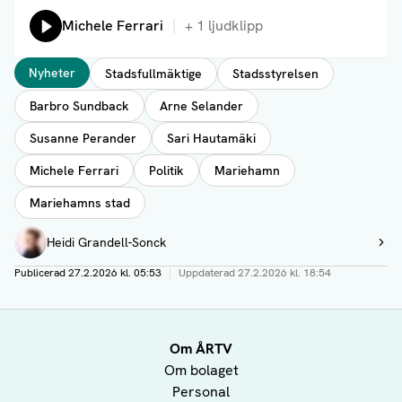
Lyssna på:
Michele Ferrari
+
1
ljudklipp
Taggar
Nyheter
Stadsfullmäktige
Stadsstyrelsen
Barbro Sundback
Arne Selander
Susanne Perander
Sari Hautamäki
Michele Ferrari
Politik
Mariehamn
Mariehamns stad
Författare
Heidi Grandell-Sonck
Visa profil
Publicerad
27.2.2026 kl. 05:53
|
Uppdaterad
27.2.2026 kl. 18:54
Om ÅRTV
Om bolaget
Personal