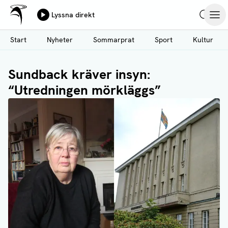
Ålands Radio & TV
Lyssna direkt
Hoppa
Sök
Öpp
till
Start
Nyheter
Sommarprat
Sport
Kultur
huvudinnehåll
Sundback kräver insyn:
“Utredningen mörkläggs”