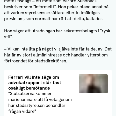
möte i tisdags – ett möte som Barbro Sundback
beskriver som “informellt”. Hon pekar bland annat på
att varken styrelsens ersättare eller fullmäktiges
presidium, som normalt har rätt att delta, kallades.
Hon säger att utredningen har sekretessbelagts i “rysk
stil”.
– Vi kan inte lita på något vi själva inte får ta del av. Det
här är av stort allmänintresse och handlar ytterst om
förtroendet för stadsdirektören.
Läs artikel
Ferrari vill inte säga om
advokatrapport slår fast
osakligt bemötande
"Slutsatserna kommer
mariehamnare att få veta genom
hur stadsstyrelsen behandlar
frågan vidare"