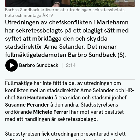
Barbro Sundback kritiserar att utredningen sekretessbelats
.
Foto och montage ÅRTV
Utredningen av chefskonflikten i Mariehamn
har sekretessbelagts på ett olagligt sätt med
syftet att mörklägga den och skydda
stadsdirektör Arne Selander. Det menar
fullmäktigeledamoten Barbro Sundback (S).
Lyssna på:
Barbro Sundback
2:14
Fullmäktige har inte fått ta del av utredningen om
konflikten mellan stadsdirektör Arne Selander och HR-
chef
Sari Hautamäki
å ena sidan och stadsmiljöchef
Susanne Perander
å den andra. Stadsstyrelsens
ordförande
Michele Ferrari
har motiverat beslutet
med att handlingen är sekretessbelagd.
Stadsstyrelsen fick utredningen presenterad vid ett