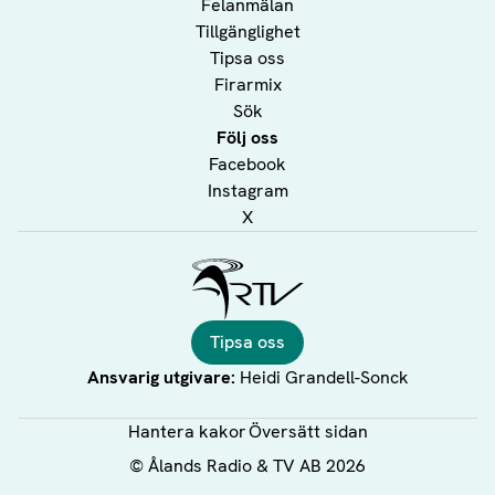
Felanmälan
Tillgänglighet
Tipsa oss
Firarmix
Sök
Följ oss
Facebook
Instagram
X
Ålands Radio & TV
Tipsa oss
Ansvarig utgivare:
Heidi Grandell-Sonck
Hantera kakor
Översätt sidan
©
Ålands Radio & TV AB
2026