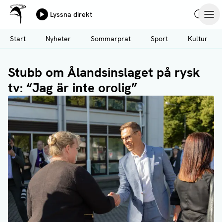
Ålands Radio & TV
Lyssna direkt
Hoppa
Sök
Öpp
till
Start
Nyheter
Sommarprat
Sport
Kultur
huvudinnehåll
Stubb om Ålandsinslaget på rysk
tv: “Jag är inte orolig”