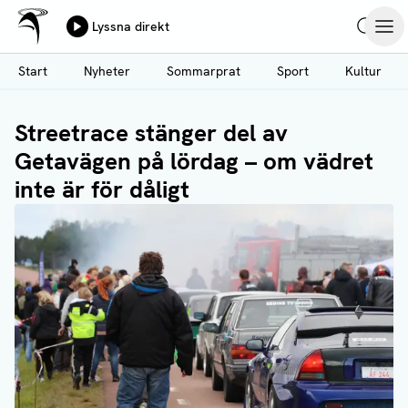
Ålands Radio & TV
Lyssna direkt
Hoppa
Sök
Öpp
till
Start
Nyheter
Sommarprat
Sport
Kultur
huvudinnehåll
Streetrace stänger del av
Getavägen på lördag – om vädret
inte är för dåligt