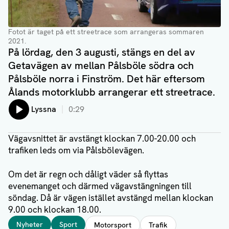
Fotot är taget på ett streetrace som arrangeras sommaren
2021.
På lördag, den 3 augusti, stängs en del av
Getavägen av mellan Pålsböle södra och
Pålsböle norra i Finström. Det här eftersom
Ålands motorklubb arrangerar ett streetrace.
Lyssna
0:29
Vägavsnittet är avstängt klockan 7.00-20.00 och
trafiken leds om via Pålsbölevägen.
Om det är regn och dåligt väder så flyttas
evenemanget och därmed vägavstängningen till
söndag. Då är vägen istället avstängd mellan klockan
9.00 och klockan 18.00.
Taggar
Nyheter
Sport
Motorsport
Trafik