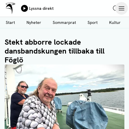
Ålands Radio & TV
Lyssna direkt
Hoppa
Sök
Öpp
till
Start
Nyheter
Sommarprat
Sport
Kultur
huvudinnehåll
Stekt abborre lockade
dansbandskungen tillbaka till
Föglö