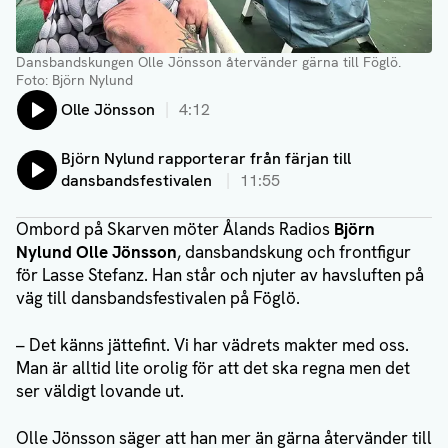
Dansbandskungen Olle Jönsson återvänder gärna till Föglö.
Foto: Björn Nylund
Lyssna på:
Olle Jönsson
4:12
Lyssna på:
Björn Nylund rapporterar från färjan till
dansbandsfestivalen
11:55
Ombord på Skarven möter Ålands Radios
Björn
Nylund
Olle Jönsson
, dansbandskung och frontfigur
för Lasse Stefanz. Han står och njuter av havsluften på
väg till dansbandsfestivalen på Föglö.
– Det känns jättefint. Vi har vädrets makter med oss.
Man är alltid lite orolig för att det ska regna men det
ser väldigt lovande ut.
Olle Jönsson säger att han mer än gärna återvänder till