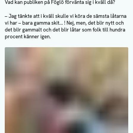
Vad kan publiken på Föglö förvänta sig i kväll då?
– Jag tänkte att i kväll skulle vi köra de sämsta låtarna
vi har – bara gamma skit... ! Nej, men, det blir nytt och
det blir gammalt och det blir låtar som folk till hundra
procent känner igen.