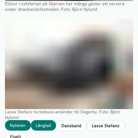
Ellinor i cafeterian på Skarven har många gäster att servera
under dnasbandsfestivalen
. Foto: Björn Nylund
Lasse Stefanz turnébuss anländer till Degerby.
Foto: Björn
Nylund
Taggar
Nyheter
Långtail
Dansband
Lasse Stefanz
Föglö